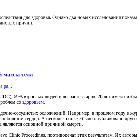
следствия для здоровья. Однако два новых исследования показ
удистых причин.
й массы тела
 ра...
DC), 69% взрослых людей в возрасте старше 20 лет имеют избыт
проблем со
здоровьем
.
дечно-сосудистых осложнений. Например, в прошлом году в жу
 к болезни сердца. А несколько позже было опубликовано друго
ца являются основной причиной смерти.
yo Clinic Proceedings, противоречат этих результатам. Их авто