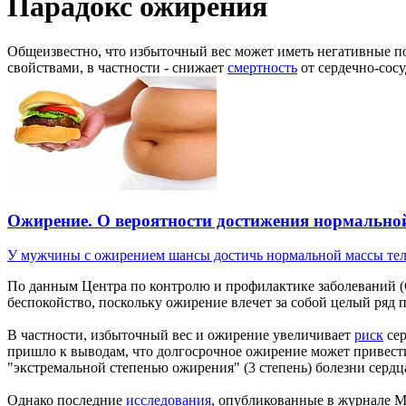
Парадокс ожирения
Общеизвестно, что избыточный вес может иметь негативные по
свойствами, в частности - снижает
смертность
от сердечно-сос
Ожирение. О вероятности достижения нормально
У мужчины с ожирением шансы достичь нормальной массы тела
По данным Центра по контролю и профилактике заболеваний (C
беспокойство, поскольку ожирение влечет за собой целый ряд 
В частности, избыточный вес и ожирение увеличивает
риск
сер
пришло к выводам, что долгосрочное ожирение может привести
"экстремальной степенью ожирения" (3 степень) болезни серд
Однако последние
исследования
, опубликованные в журнале Ma