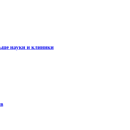
ьше науки и клиники
ив