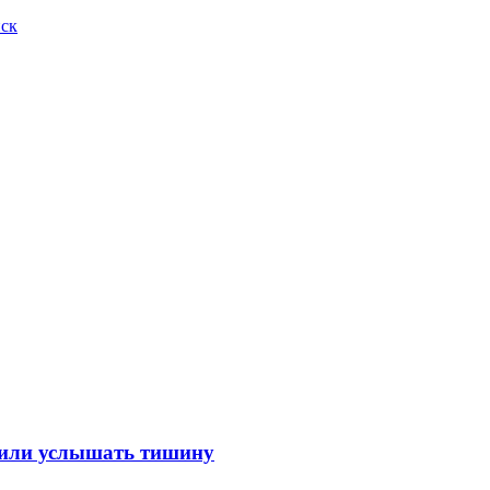
иск
лили услышать тишину