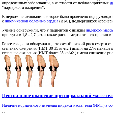
определенных заболеваний, в частности от неблагоприятных
и
"парадоксом ожирения".
В первом исследовании, которое было проведено под руководс
с
ишемической болезнью сердца
(ИБС), подвергшихся коронарн
Ученые обнаружили, что у пациентов с низким
индексом массы
приступа в 1,8 - 2,7 раз, а также риска смерти от всех причин в 1
Более того, они обнаружили, что самый низкий риск смерти о
степенью ожирения (ИМТ 30-35 кг/м2 ) имели на 27% меньше ш
степенью ожирения (ИМТ более 35 кг/м2 ) имели снижение ри
Центральное ожирение при нормальной массе тел
Наличие нормального значения индекса массы тела (ИМТ) в соч