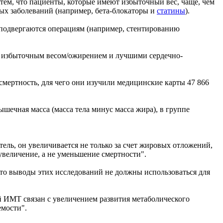
 тем, что пациенты, которые имеют избыточный вес, чаще, чем
ых заболеваний (например, бета-блокаторы и
статины
).
 подвергаются операциям (например, стентированию
ду избыточным весом/ожирением и лучшими сердечно-
 смертность, для чего они изучили медицинские карты 47 866
шечная масса (масса тела минус масса жира), в группе
ль, он увеличивается не только за счет жировых отложений,
увеличение, а не уменьшение смертности".
что выводы этих исследований не должны использоваться для
й ИМТ связан с увеличением развития метаболического
емости".