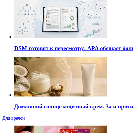
DSM готовят к пересмотру: APA обещает бол
Домашний солнцезащитный крем. За и прот
Для врачей