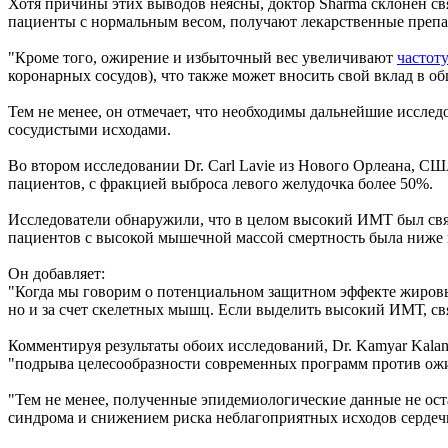
Хотя причины этих выводов неясны, доктор Sharma склонен свя
пациенты с нормальным весом, получают лекарственные препар
"Кроме того, ожирение и избыточный вес увеличивают
частот
коронарных сосудов), что также может вносить свой вклад в о
Тем не менее, он отмечает, что необходимы дальнейшие иссле
сосудистыми исходами.
Во втором исследовании Dr. Carl Lavie из Нового Орлеана, СШ
пациентов, с фракцией выброса левого желудочка более 50%.
Исследователи обнаружили, что в целом высокий ИМТ был связ
пациентов с высокой мышечной массой смертность была ниже 
Он добавляет:
"Когда мы говорим о потенциальном защитном эффекте жировы
но и за счет скелетных мышц. Если выделить высокий ИМТ, свя
Комментируя результаты обоих исследований, Dr. Kamyar Kalan
"подрыва целесообразности современных программ против ожи
"Тем не менее, полученные эпидемиологические данные не ос
синдрома и снижением риска неблагоприятных исходов сердеч