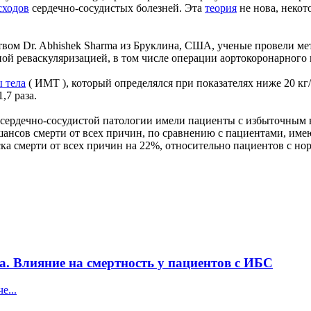
сходов
сердечно-сосудистых болезней. Эта
теория
не нова, некот
твом Dr. Abhishek Sharma из Бруклина, США, ученые провели ме
ой реваскуляризацией, в том числе операции аортокоронарного
 тела
( ИМТ ), который определялся при показателях ниже 20 кг
,7 раза.
т сердечно-сосудистой патологии имели пациенты с избыточным 
ансов смерти от всех причин, по сравнению с пациентами, име
ска смерти от всех причин на 22%, относительно пациентов с 
а. Влияние на смертность у пациентов с ИБС
е...