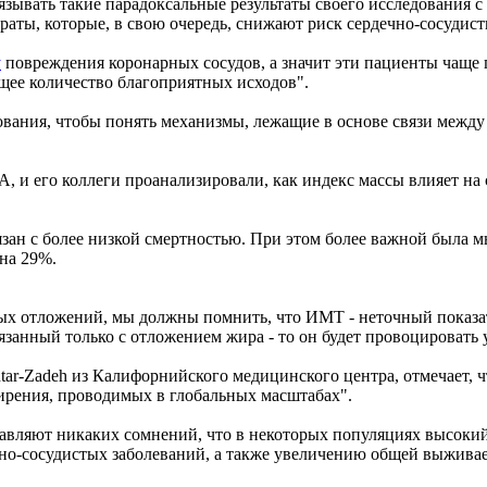
зывать такие парадоксальные результаты своего исследования с
аты, которые, в свою очередь, снижают риск сердечно-сосудист
у
повреждения коронарных сосудов, а значит эти пациенты чаще
бщее количество благоприятных исходов".
дования, чтобы понять механизмы, лежащие в основе связи меж
А, и его коллеги проанализировали, как индекс массы влияет на
ан с более низкой смертностью. При этом более важной была мы
на 29%.
х отложений, мы должны помнить, что ИМТ - неточный показате
занный только с отложением жира - то он будет провоцировать 
tar-Zadeh из Калифорнийского медицинского центра, отмечает, 
рения, проводимых в глобальных масштабах".
тавляют никаких сомнений, что в некоторых популяциях высоки
но-сосудистых заболеваний, а также увеличению общей выжива