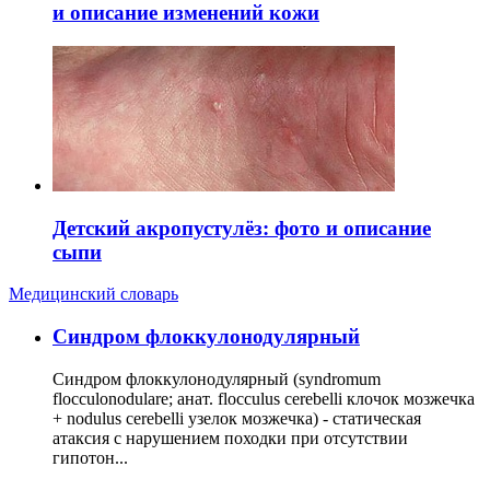
и описание изменений кожи
Детский акропустулёз: фото и описание
сыпи
Медицинский словарь
Cиндром флоккулонодулярный
Синдром флоккулонодулярный (syndromum
flocculonodulare; анат. flocculus cerebelli клочок мозжечка
+ nodulus cerebelli узелок мозжечка) - статическая
атаксия с нарушением походки при отсутствии
гипотон...