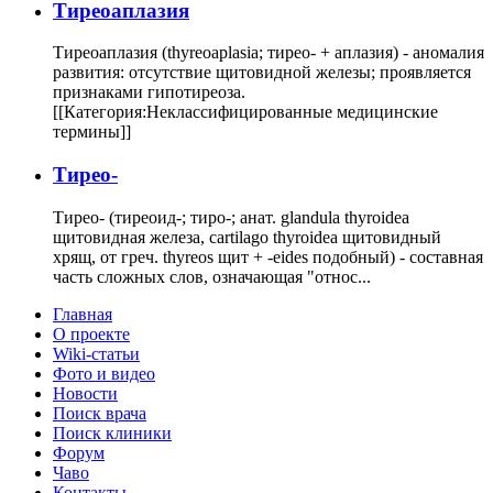
Тиреоаплазия
Тиреоаплазия (thyreoaplasia; тирео- + аплазия) - аномалия
развития: отсутствие щитовидной железы; проявляется
признаками гипотиреоза.
[[Категория:Неклассифицированные медицинские
термины]]
Тирео-
Тирео- (тиреоид-; тиро-; анат. glandula thyroidea
щитовидная железа, cartilago thyroidea щитовидный
хрящ, от греч. thyreos щит + -eides подобный) - составная
часть сложных слов, означающая "относ...
Главная
О проекте
Wiki-статьи
Фото и видео
Новости
Поиск врача
Поиск клиники
Форум
Чаво
Контакты