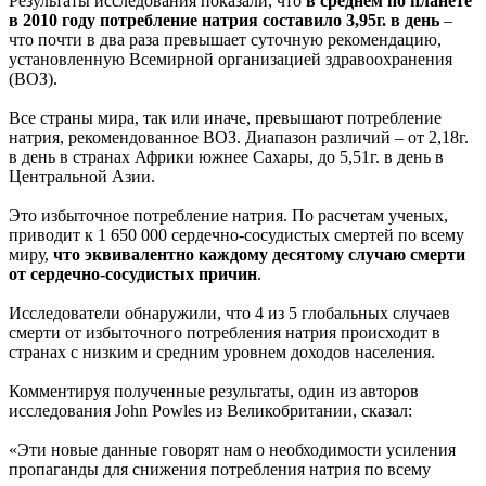
Результаты исследования показали, что
в среднем по планете
в 2010 году потребление натрия составило 3,95г. в день
–
что почти в два раза превышает суточную рекомендацию,
установленную Всемирной организацией здравоохранения
(ВОЗ).
Все страны мира, так или иначе, превышают потребление
натрия, рекомендованное ВОЗ. Диапазон различий – от 2,18г.
в день в странах Африки южнее Сахары, до 5,51г. в день в
Центральной Азии.
Это избыточное потребление натрия. По расчетам ученых,
приводит к 1 650 000 сердечно-сосудистых смертей по всему
миру,
что эквивалентно каждому десятому случаю смерти
от сердечно-сосудистых причин
.
Исследователи обнаружили, что 4 из 5 глобальных случаев
смерти от избыточного потребления натрия происходит в
странах с низким и средним уровнем доходов населения.
Комментируя полученные результаты, один из авторов
исследования John Powles из Великобритании, сказал:
«Эти новые данные говорят нам о необходимости усиления
пропаганды для снижения потребления натрия по всему