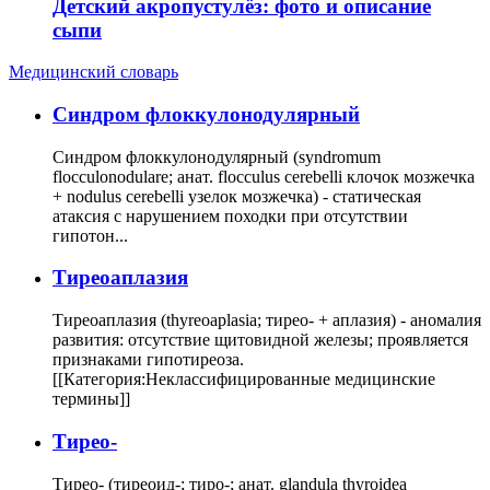
Детский акропустулёз: фото и описание
сыпи
Медицинский словарь
Cиндром флоккулонодулярный
Синдром флоккулонодулярный (syndromum
flocculonodulare; анат. flocculus cerebelli клочок мозжечка
+ nodulus cerebelli узелок мозжечка) - статическая
атаксия с нарушением походки при отсутствии
гипотон...
Тиреоаплазия
Тиреоаплазия (thyreoaplasia; тирео- + аплазия) - аномалия
развития: отсутствие щитовидной железы; проявляется
признаками гипотиреоза.
[[Категория:Неклассифицированные медицинские
термины]]
Тирео-
Тирео- (тиреоид-; тиро-; анат. glandula thyroidea