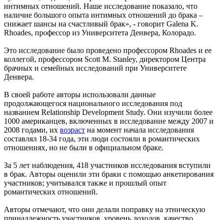
интимных отношений. Наше исследование показало, что
наличие большого опыта интимных отношений до брака –
снижает шансы на счастливый брак», - говорит Galena K.
Rhoades, профессор из Университета Денвера, Колорадо.
Это исследование было проведено профессором Rhoades и ее
коллегой, профессором Scott M. Stanley, директором Центра
брачных и семейных исследований при Университете
Денвера.
В своей работе авторы использовали данные
продолжающегося национального исследования под
названием Relationship Development Study. Они изучили более
1000 американцев, включенных в исследование между 2007 и
2008 годами, их
возраст
на момент начала исследования
составлял 18-34 года, эти люди состояли в романтических
отношениях, но не были в официальном браке.
За 5 лет наблюдения, 418 участников исследования вступили
в брак. Авторы оценили эти браки с помощью анкетирования
участников; учитывался также и прошлый опыт
романтических отношений.
Авторы отмечают, что они делали поправку на этническую
принадлежность участников, уровень доходов, качество