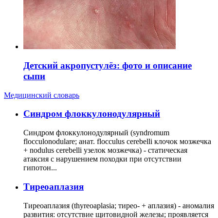
Детский акропустулёз: фото и описание
сыпи
Медицинский словарь
Cиндром флоккулонодулярный
Синдром флоккулонодулярный (syndromum
flocculonodulare; анат. flocculus cerebelli клочок мозжечка
+ nodulus cerebelli узелок мозжечка) - статическая
атаксия с нарушением походки при отсутствии
гипотон...
Тиреоаплазия
Тиреоаплазия (thyreoaplasia; тирео- + аплазия) - аномалия
развития: отсутствие щитовидной железы; проявляется