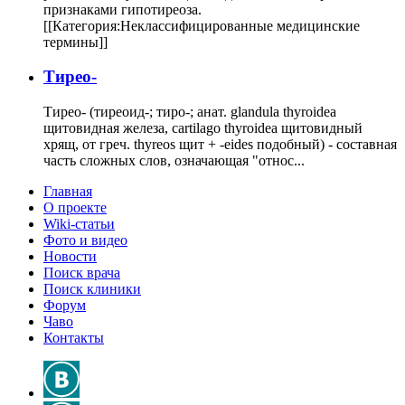
признаками гипотиреоза.
[[Категория:Неклассифицированные медицинские
термины]]
Тирео-
Тирео- (тиреоид-; тиро-; анат. glandula thyroidea
щитовидная железа, cartilago thyroidea щитовидный
хрящ, от греч. thyreos щит + -eides подобный) - составная
часть сложных слов, означающая "относ...
Главная
О проекте
Wiki-статьи
Фото и видео
Новости
Поиск врача
Поиск клиники
Форум
Чаво
Контакты