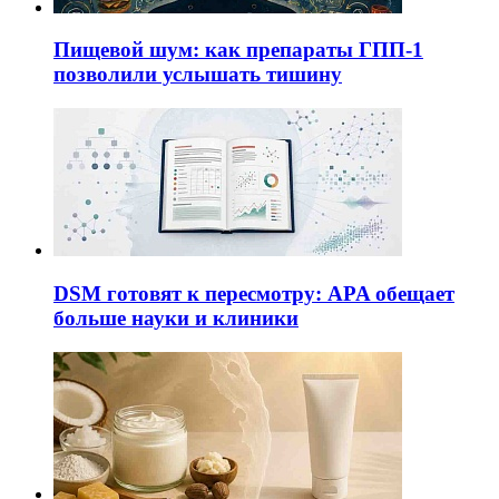
Пищевой шум: как препараты ГПП-1
позволили услышать тишину
DSM готовят к пересмотру: APA обещает
больше науки и клиники