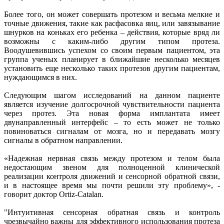
Более того, он может совершать протезом и весьма мелкие и
точные движения, такие как расфасовка яиц, или завязывание
шнурков на коньках его ребенка – действия, которые вряд ли
возможны с каким-либо другим типом протеза.
Воодушевившись успехом со своим первым пациентом, эта
группа ученых планирует в ближайшие несколько месяцев
установить еще несколько таких протезов другим пациентам,
нуждающимся в них.
Следующим шагом исследований на данном пациенте
является изучение долгосрочной чувствительности пациента
через протез. Эта новая форма имплантата имеет
двунаправленный интерфейс – то есть может не только
повиноваться сигналам от мозга, но и передавать мозгу
сигналы в обратном направлении.
«Надежная нервная связь между протезом и телом была
недостающим звеном для полноценной клинической
реализации контроля движений и сенсорной обратной связи,
и в настоящее время мы почти решили эту проблему», -
говорит доктор Ortiz-Catalan.
"Интуитивная сенсорная обратная связь и контроль
чрезвычайно важны для эффективного использования протеза