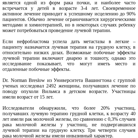
является одной из форм рака почки, и наиболее часто
встречается у детей в возрасте 3-4 лет. Своевременное
активное лечение приводит к успешному исцелению до 90%
пациентов. Обычно лечение ограничивается хирургическими
методами и химиотерапией, но в некоторых случаях ребенку
может потребоваться проведение лучевой терапии.
Если нефробластома успела дать метастазы в легкие –
пациенту назначается лучевая терапия на грудную клетку, в
относительно низких дозах. Возможные побочные эффекты
лучевой терапии включают диарею и тошноту, однако это
исследование показывает, что могут иметь место и
отдаленные побочные эффекты.
Dr. Norman Breslow из Университета Вашингтона с группой
ученых исследовал 2492 женщины, получавших лечение по
поводу опухоли Вильмса в детском возрасте. Участницы
имели возраст от 15 лет.
Исследователи обнаружили, что более 20% участниц,
получавших лучевую терапию грудной клетки, к возрасту 40
лет имели рак молочной железы, по сравнению с 0,3% случаев
рака молочной железы у участниц, не подвергавшихся
лучевой терапии на грудную клетку. Три четверти случаев
рака молочной железы имели инвазивный характер.