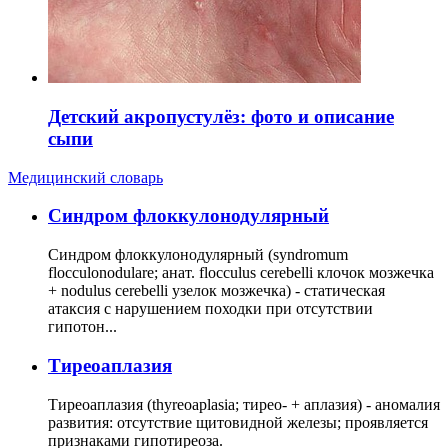
Детский акропустулёз: фото и описание
сыпи
Медицинский словарь
Cиндром флоккулонодулярный
Синдром флоккулонодулярный (syndromum
flocculonodulare; анат. flocculus cerebelli клочок мозжечка
+ nodulus cerebelli узелок мозжечка) - статическая
атаксия с нарушением походки при отсутствии
гипотон...
Тиреоаплазия
Тиреоаплазия (thyreoaplasia; тирео- + аплазия) - аномалия
развития: отсутствие щитовидной железы; проявляется
признаками гипотиреоза.