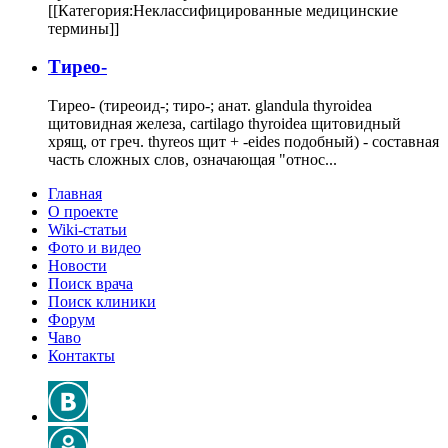
[[Категория:Неклассифицированные медицинские
термины]]
Тирео-
Тирео- (тиреоид-; тиро-; анат. glandula thyroidea
щитовидная железа, cartilago thyroidea щитовидный
хрящ, от греч. thyreos щит + -eides подобный) - составная
часть сложных слов, означающая "относ...
Главная
О проекте
Wiki-статьи
Фото и видео
Новости
Поиск врача
Поиск клиники
Форум
Чаво
Контакты