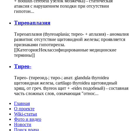
+ nodulus cerebelli узелок мозжечка) - статическая
атаксия с нарушением походки при отсутствии
гипотон...
Тиреоаплазия
Тиреоаплазия (thyreoaplasia; тирео- + аплазия) - аномалия
развития: отсутствие щитовидной железы; проявляется
признаками гипотиреоза.
[[Категория:Неклассифицированные медицинские
термины]]
Тирео-
Тирео- (тиреоид-; тиро-; анат. glandula thyroidea
щитовидная железа, cartilago thyroidea щитовидный
хрящ, от греч. thyreos щит + -eides подобный) - составная
часть сложных слов, означающая "относ...
Главная
О проекте
Wiki-статьи
Фото и видео
Новости
Поиск врача