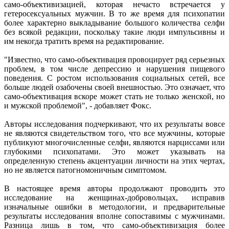
само-объективизацией, которая нечасто встречается у
гетеросексуальных мужчин. В то же время для психопатии
более характерно выкладывание большого количества селфи
без всякой редакции, поскольку такие люди импульсивны и
им некогда тратить время на редактирование.
"Известно, что само-объективация провоцирует ряд серьезных
проблем, в том числе депрессию и нарушения пищевого
поведения. С ростом использования социальных сетей, все
больше людей озабочены своей внешностью. Это означает, что
само-объективация вскоре может стать не только женской, но
и мужской проблемой", - добавляет Фокс.
Авторы исследования подчеркивают, что их результаты вовсе
не являются свидетельством того, что все мужчины, которые
публикуют многочисленные селфи, являются нарциссами или
глубокими психопатами. Это может указывать на
определенную степень акцентуации личности на этих чертах,
но не является патогномоничным симптомом.
В настоящее время авторы продолжают проводить это
исследование на женщинах-добровольцах, исправив
изначальные ошибки в методологии, и предварительные
результаты исследования вполне сопоставимы с мужчинами.
Разница лишь в том, что само-объективизация более