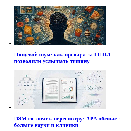
Пищевой шум: как препараты ГПП-1
позволили услышать тишину
DSM готовят к пересмотру: APA обещает
больше науки и клиники