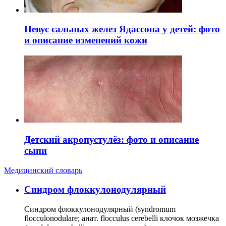
Невус сальных желез Ядассона у детей: фото
и описание изменений кожи
Детский акропустулёз: фото и описание
сыпи
Медицинский словарь
Cиндром флоккулонодулярный
Синдром флоккулонодулярный (syndromum
flocculonodulare; анат. flocculus cerebelli клочок мозжечка