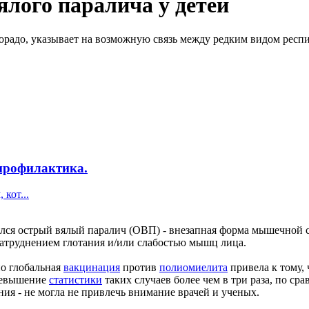
ялого паралича у детей
лорадо, указывает на возможную связь между редким видом рес
профилактика.
кот...
вился острый вялый паралич (ОВП) - внезапная форма мышечной с
затруднением глотания и/или слабостью мышц лица.
но глобальная
вакцинация
против
полиомиелита
привела к тому,
превышение
статистики
таких случаев более чем в три раза, по с
ния - не могла не привлечь внимание врачей и ученых.