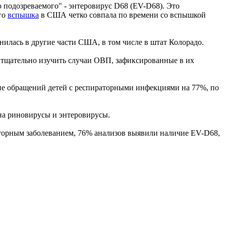
подозреваемого" - энтеровирус D68 (EV-D68). Это
го
вспышка
в США четко совпала по времени со вспышкой
нилась в другие части США, в том числе в штат Колорадо.
ль тщательно изучить случаи ОВП, зафиксированные в их
ние обращений детей с респираторными инфекциями на 77%, по
 на риновирусы и энтеровирусы.
аторным заболеванием, 76% анализов выявили наличие EV-D68,