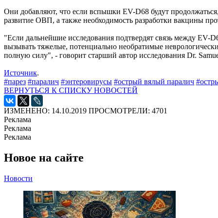
Они добавляют, что если вспышки EV-D68 будут продолжаться,
развитие ОВП, а также необходимость разработки вакцины про
"Если дальнейшие исследования подтвердят связь между EV-D
вызывать тяжелые, потенциально необратимые неврологические
полную силу", - говорит старший автор исследования Dr. Sam
Источник
.
#парез
#паралич
#энтеровирусы
#острый вялый паралич
#остр
ВЕРНУТЬСЯ К СПИСКУ НОВОСТЕЙ
ИЗМЕНЕНО: 14.10.2019
ПРОСМОТРЕЛИ: 4701
Реклама
Реклама
Реклама
Новое на сайте
Новости