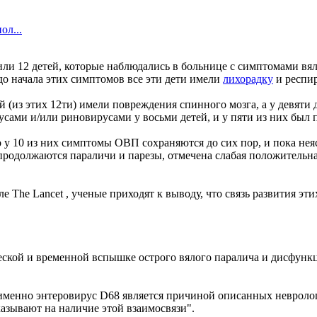
ол...
ыявили 12 детей, которые наблюдались в больнице с симптомами 
до начала этих симптомов все эти дети имели
лихорадку
и респи
й (из этих 12ти) имели повреждения спинного мозга, а у девят
сами и/или риновирусами у восьми детей, и у пяти из них был 
 у 10 из них симптомы ОВП сохраняются до сих пор, и пока неяс
го продолжаются параличи и парезы, отмечена слабая положитель
е The Lancet , ученые приходят к выводу, что связь развития эт
еской и временной вспышке острого вялого паралича и дисфунк
о именно энтеровирус D68 является причиной описанных неврол
азывают на наличие этой взаимосвязи".