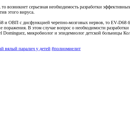
 то возникнет серьезная необходимость разработки эффективны
тив этого вируса.
68 и ОВП с дисфункцией черепно-мозговых нервов, то EV-D68 б
 поражения. В этом случае вопрос о необходимости разработки 
uel Dominguez, микробиолог и эпидемиолог детской больницы Ко
ый вялый паралич у детей
#полиомиелит