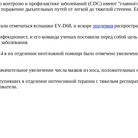
 контролю и профилактике заболеваний (CDC) имеют "главного 
 поражение дыхательных путей от легкой до тяжелой степени. Е
стали отмечаться вспышки EV-D68, и вскоре
эпидемия
распростра
 инфекционист, и его команда ученых поставили перед собой це
 заболевания.
 2014 в их отделении неотложной помощи было отмечено увеличе
 значительное увеличение числа мазков из носа, положительных
оступивших в отделение интенсивной терапии с тяжелым респир
дователи.