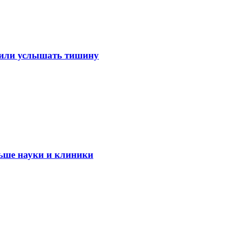
лили услышать тишину
ьше науки и клиники