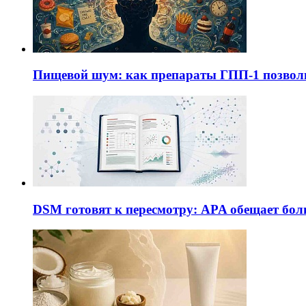
Пищевой шум: как препараты ГПП-1 позво
DSM готовят к пересмотру: APA обещает бол