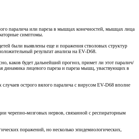
вялого паралича или пареза в мышцах конечностей, мышцах лица
раторные симптомы.
и детей были выявлены еще и поражения стволовых структур
положительный результат анализа на EV-D68.
но, каков будет дальнейший прогноз, примет ли этот паралич/
ная динамика лицевого пареза и пареза мышц, уваствующих в
их случаев острого вялого паралича с вирусом EV-D68 вполне
ции черепно-мозговых нервов, связанной с респираторным
огических поражений, но несколько эпидемиологических,