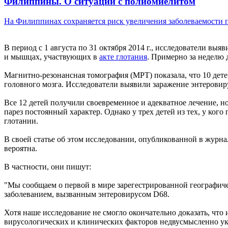
Филиппины. О ситуации с полиомиелитом
На Филиппинах сохраняется риск увеличения заболеваемости п
В период с 1 августа по 31 октября 2014 г., исследователи в
и мышцах, участвующих в
акте глотания
. Примерно за неделю 
Магнитно-резонансная томография (МРТ) показала, что 10 дете
головного мозга. Исследователи выявили заражение энтеровиру
Все 12 детей получили своевременное и адекватное лечение, но
парез постоянный характер. Однако у трех детей из тех, у ко
глотании.
В своей статье об этом исследовании, опубликованной в журнал
вероятна.
В частности, они пишут:
"Мы сообщаем о первой в мире зарегестрированной географич
заболеванием, вызванным энтеровирусом D68.
Хотя наше исследование не смогло окончательно доказать, чт
вирусологических и клинических факторов недвусмысленно ук