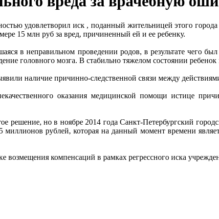
ьного вреда за врачебную ош
остью удовлетворил иск , поданный жительницей этого города 
ере 15 млн руб за вред, причиненный ей и ее ребенку.
шаяся в неправильном проведении родов, в результате чего был 
дение головного мозга. В стабильно тяжелом состоянии ребенок
выявили наличие причинно-следственной связи между действия
 некачественного оказания медицинской помощи истице прич
е решение, но в ноябре 2014 года Санкт-Петербургский городско
15 миллионов рублей, которая на данный момент времени являет
 возмещения компенсаций в рамках регрессного иска учреждени