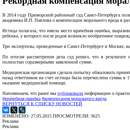
Рекордная компенсация морал
В 2014 году Приморский районный суд Санкт-Петербурга полн
академика И.П. Павлова о компенсации морального вреда в разм
Истица полагала, что имела место врачебная ошибка, выразив
ребенка, у которого после родов возникло необратимое повреж
Три экспертизы, проведенные в Санкт-Петербурге и Москве, 
По итогам рассмотрения дела суд решил, что в результате
полностью соразмерными заявленной сумме.
Медицинская организация сделала попытку обжаловать принято
назад ответчиком на счет истицы была перечислена сумма в 
оказание медицинской помощи.
Напоминаем, что ранее мы
публиковали
информацию о практике
#врачебная ошибка
#компенсация морального вреда
ВЕРНУТЬСЯ К СПИСКУ НОВОСТЕЙ
ИЗМЕНЕНО: 27.05.2015
ПРОСМОТРЕЛИ: 3625
Реклама
Реклама