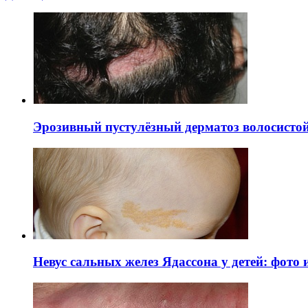
Эрозивный пустулёзный дерматоз волосистой 
Невус сальных желез Ядассона у детей: фото