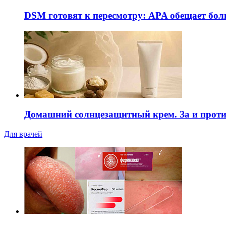
DSM готовят к пересмотру: APA обещает бол
Домашний солнцезащитный крем. За и прот
Для врачей