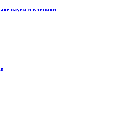
ьше науки и клиники
ив