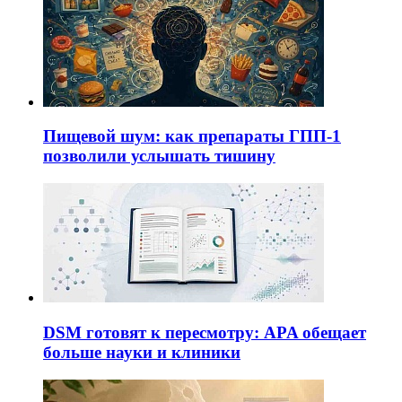
Пищевой шум: как препараты ГПП-1
позволили услышать тишину
DSM готовят к пересмотру: APA обещает
больше науки и клиники