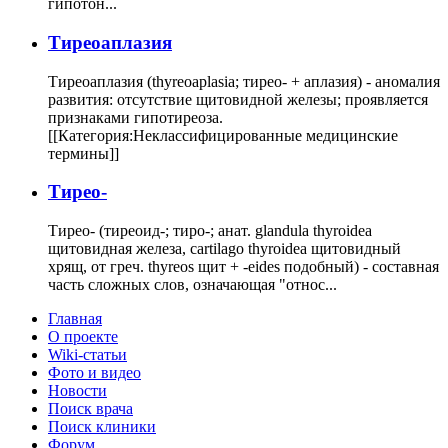
гипотон...
Тиреоаплазия
Тиреоаплазия (thyreoaplasia; тирео- + аплазия) - аномалия
развития: отсутствие щитовидной железы; проявляется
признаками гипотиреоза.
[[Категория:Неклассифицированные медицинские
термины]]
Тирео-
Тирео- (тиреоид-; тиро-; анат. glandula thyroidea
щитовидная железа, cartilago thyroidea щитовидный
хрящ, от греч. thyreos щит + -eides подобный) - составная
часть сложных слов, означающая "относ...
Главная
О проекте
Wiki-статьи
Фото и видео
Новости
Поиск врача
Поиск клиники
Форум