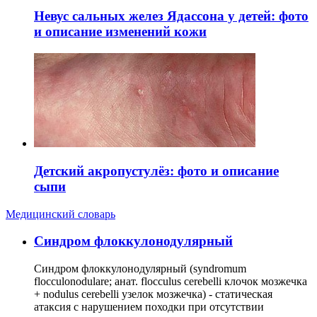
Невус сальных желез Ядассона у детей: фото
и описание изменений кожи
Детский акропустулёз: фото и описание
сыпи
Медицинский словарь
Cиндром флоккулонодулярный
Синдром флоккулонодулярный (syndromum
flocculonodulare; анат. flocculus cerebelli клочок мозжечка
+ nodulus cerebelli узелок мозжечка) - статическая
атаксия с нарушением походки при отсутствии