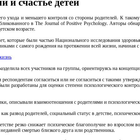
и и счастье детей
его ухода и меньшего контроля со стороны родителей. К тако
ликованного в The Journal of Positive Psychology. Авторы обн
етском возрасте.
лет, которые были частью Национального исследования здоровья и
иками с самого рождения на протяжении всей жизни, начиная с 
 жизнь
разделила всех участников на группы, ориентируясь на концепци
респондентам согласиться или не согласиться с такими утвержд
были разработаны для оценки степени психологического контроля
и, описывали взаимоотношения с родителями и психологический
ак развод родителей, социальный статус в детстве, психическое
тстве резко снижает психическое благополучие во взрослом возр
 недавней смертью близкого друга или родственника.