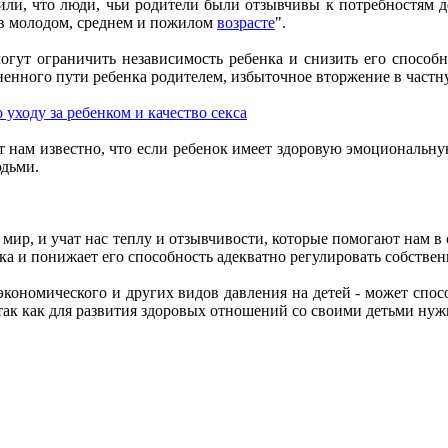
ужили, что люди, чьи родители были отзывчивы к потребностям 
 в молодом, среднем и пожилом
возрасте
".
гут ограничить независимость ребенка и снизить его способн
нного пути ребенка родителем, избыточное вторжение в частну
 уходу за ребенком и качество секса
 нам известно, что если ребенок имеет здоровую эмоциональную
юдьми.
м мир, и учат нас теплу и отзывчивости, которые помогают нам 
ка и понижает его способность адекватно регулировать собстве
кономического и других видов давления на детей - может спос
так как для развития здоровых отношений со своими детьми нуж