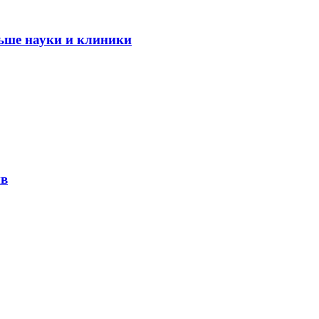
ьше науки и клиники
ив