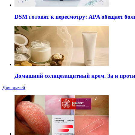
DSM готовят к пересмотру: APA обещает бол
Домашний солнцезащитный крем. За и прот
Для врачей