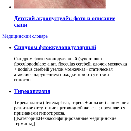
Детский акропустулёз: фото и описание
сыпи
Медицинский словарь
Cиндром флоккулонодулярный
Синдром флоккулонодулярный (syndromum
flocculonodulare; анат. flocculus cerebelli клочок мозжечка
+ nodulus cerebelli узелок мозжечка) - статическая
атаксия с нарушением походки при отсутствии
гипотон...
Тиреоаплазия
Тиреоаплазия (thyreoaplasia; тирео- + аплазия) - аномалия
развития: отсутствие щитовидной железы; проявляется
признаками гипотиреоза.
[[Категория:Неклассифицированные медицинские
термины]]