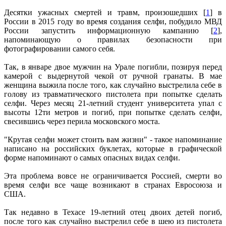
Десятки ужасных смертей и травм, произошедших [
1
] в
России в 2015 году во время создания селфи, побудило МВД
России запустить информационную кампанию [
2
],
напоминающую о правилах безопасности при
фотографировании самого себя.
Так, в январе двое мужчин на Урале погибли, позируя перед
камерой с выдернутой чекой от ручной гранаты. В мае
женщина выжила после того, как случайно выстрелила себе в
голову из травматического пистолета при попытке сделать
селфи. Через месяц 21-летний студент университета упал с
высоты 12ти метров и погиб, при попытке сделать селфи,
свесившись через перила московского моста.
"Крутая селфи может стоить вам жизни" - такое напоминание
написано на российских буклетах, которые в графической
форме напоминают о самых опасных видах селфи.
Эта проблема вовсе не ограничивается Россией, смерти во
время селфи все чаще возникают в странах Евросоюза и
США.
Так недавно в Техасе 19-летний отец двоих детей погиб,
после того как случайно выстрелил себе в шею из пистолета