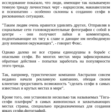
исследование показало, что люди, имеющие так называемую
темную триаду личностных черт - нарциссизм, макиавеллизм
и психопатию - особенно склонны к созданию селфи в
рискованных ситуациях.
"Таким людям очень нравится удивлять других. Отправляя в
социальные сети головокружительные фотографии с собой в
центре - они получают лайки и комментарии,
подпитывающие их тягу к славе и дающие им необходимую
дозу внимания окружающих", - говорит Фокс.
Однако далеко не все страны единодушны в борьбе с
опасными селфи. Во многих местах мира зафиксированы
обратные действия - попытки заработать на популярности
этого тренда.
Так, например, туристические компании Австралии совсем
недавно начали рекламную кампанию, обещая своим
клиентам предоставить возможность "сделать селфи в самых
известных и крутых местах в мире".
Кроме того, они установили несколько так называемых "Гига-
селфи платформ" в самых живописных и захватывающих
местах страны, специально предназначенных для создания
ярких селфи-фотографий.