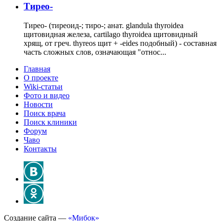
Тирео-
Тирео- (тиреоид-; тиро-; анат. glandula thyroidea
щитовидная железа, cartilago thyroidea щитовидный
хрящ, от греч. thyreos щит + -eides подобный) - составная
часть сложных слов, означающая "относ...
Главная
О проекте
Wiki-статьи
Фото и видео
Новости
Поиск врача
Поиск клиники
Форум
Чаво
Контакты
Создание сайта —
«Мибок»