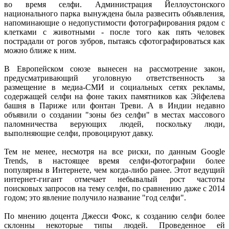
во время селфи. Администрация Йеллоустонского
национального парка вынуждена была развесить объявления,
напоминающие о недопустимости фотографирования рядом с
клетками с животными - после того как пять человек
пострадали от рогов зубров, пытаясь сфотографироваться как
можно ближе к ним.
В Европейском союзе вынесен на рассмотрение закон,
предусматривающий уголовную ответственность за
размещение в медиа-СМИ и социальных сетях рекламы,
содержащей селфи на фоне таких памятников как Эйфелева
башня в Париже или фонтан Треви. А в Индии недавно
объявили о создании "зоны без селфи" в местах массового
паломничества верующих людей, поскольку люди,
выполняющие селфи, провоцируют давку.
Тем не менее, несмотря на все риски, по данным Google
Trends, в настоящее время селфи-фотографии более
популярны в Интернете, чем когда-либо ранее. Этот ведущий
интернет-гигант отмечает небывалый рост частоты
поисковых запросов на тему селфи, по сравнению даже с 2014
годом; это явление получило название "год селфи".
По мнению доцента Джесси Фокс, к созданию селфи более
склонны некоторые типы людей. Проведенное ей