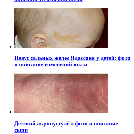
Невус сальных желез Ядассона у детей: фото
и описание изменений кожи
Детский акропустулёз: фото и описание
сыпи