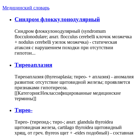
Медицинский словарь
Cиндром флоккулонодулярный
Синдром флоккулонодулярный (syndromum
flocculonodulare; анат. flocculus cerebelli клочок мозжечка
+ nodulus cerebelli узелок мозжечка) - статическая
атаксия с нарушением походки при отсутствии
гипотон...
Тиреоаплазия
Тиреоаплазия (thyreoaplasia; тирео- + аплазия) - аномалия
развития: отсутствие щитовидной железы; проявляется
признаками гипотиреоза.
[[Категория:Неклассифицированные медицинские
термины]]
Тирео-
Тирео- (тиреоид-; тиро-; анат. glandula thyroidea
щитовидная железа, cartilago thyroidea щитовидный
хрящ, от греч. thyreos щит + -eides подобный) - составная