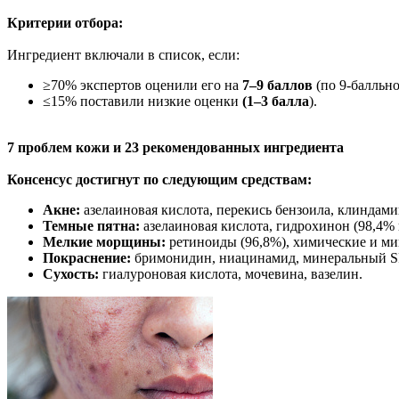
Критерии отбора:
Ингредиент включали в список, если:
≥70% экспертов оценили его на
7–9 баллов
(по 9-балльно
≤15% поставили низкие оценки
(1–3 балла
).
7 проблем кожи и 23 рекомендованных ингредиента
Консенсус достигнут по следующим средствам:
Акне:
азелаиновая кислота, перекись бензоила, клиндами
Темные пятна:
азелаиновая кислота, гидрохинон (98,4% 
Мелкие морщины:
ретиноиды (96,8%), химические и м
Покраснение:
бримонидин, ниацинамид, минеральный SP
Сухость:
гиалуроновая кислота, мочевина, вазелин.