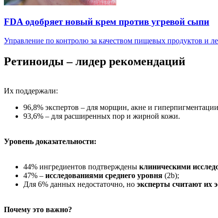
FDA одобряет новый крем против угревой сыпи
Управление по контролю за качеством пищевых продуктов и лек
Ретиноиды – лидер рекомендаций
Их поддержали:
96,8% экспертов – для морщин, акне и гиперпигментации
93,6% – для расширенных пор и жирной кожи.
Уровень доказательности:
44% ингредиентов подтверждены
клиническими исслед
47% –
исследованиями среднего уровня
(2b);
Для 6% данных недостаточно, но
эксперты считают их
Почему это важно?