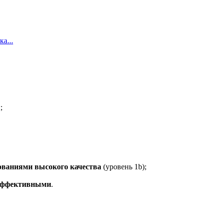
а...
;
ованиями высокого качества
(уровень 1b);
 эффективными
.