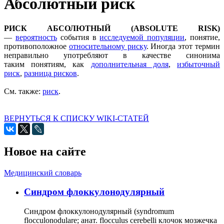
Абсолютный риск
РИСК АБСОЛЮТНЫЙ (ABSOLUTE RISK)
—
вероятность
события в
исследуемой популяции
, понятие,
противоположное
относительному риску
. Иногда этот термин
неправильно употребляют в качестве синонима
таким понятиям, как
дополнительная доля
,
избыточный
риск
,
разница рисков
.
См. также:
риск
.
ВЕРНУТЬСЯ К СПИСКУ WIKI-СТАТЕЙ
Новое на сайте
Медицинский словарь
Cиндром флоккулонодулярный
Синдром флоккулонодулярный (syndromum
flocculonodulare; анат. flocculus cerebelli клочок мозжечка