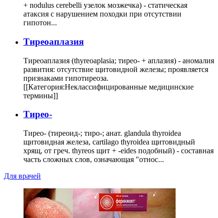
+ nodulus cerebelli узелок мозжечка) - статическая
атаксия с нарушением походки при отсутствии
гипотон...
Тиреоаплазия
Тиреоаплазия (thyreoaplasia; тирео- + аплазия) - аномалия
развития: отсутствие щитовидной железы; проявляется
признаками гипотиреоза.
[[Категория:Неклассифицированные медицинские
термины]]
Тирео-
Тирео- (тиреоид-; тиро-; анат. glandula thyroidea
щитовидная железа, cartilago thyroidea щитовидный
хрящ, от греч. thyreos щит + -eides подобный) - составная
часть сложных слов, означающая "относ...
Для врачей