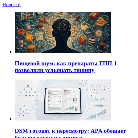
Новости
Пищевой шум: как препараты ГПП-1
позволили услышать тишину
DSM готовят к пересмотру: APA обещает
больше науки и клиники