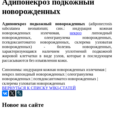
Адипонекроз подкожный
новорожденных
Адипонекроз подкожный новорожденных
(adiponecrosis
subcutanea neonatorum; син.: индурация кожная
новорожденных излечимая,
некроз
липоидный
новорожденных, олеогранулема новорожденных,
псевдоксантоматоз новорожденных, склерема узловатая
новорожденных) - болезнь новорожденных,
характеризующаяся наличием уплотнений подкожной
жировой клетчатки в виде узлов, которые в последующем
рассасываются без изъязвления кожи.
Синонимы:
индурация кожная новорожденных излечимая
|
некроз липоидный новорожденных
|
олеогранулема
новорожденных
|
псевдоксантоматоз новорожденных
|
склерема узловатая новорожденных
ВЕРНУТЬСЯ К СПИСКУ WIKI-СТАТЕЙ
Новое на сайте