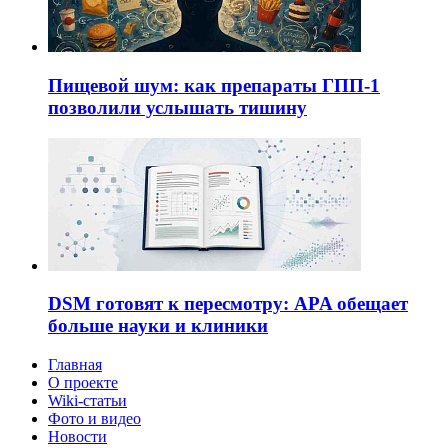
Пищевой шум: как препараты ГПП-1
позволили услышать тишину
DSM готовят к пересмотру: APA обещает
больше науки и клиники
Главная
О проекте
Wiki-статьи
Фото и видео
Новости