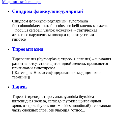
Медицинский словарь
Cиндром флоккулонодулярный
Синдром флоккулонодулярный (syndromum
flocculonodulare; анат. flocculus cerebelli клочок мозжечка
+ nodulus cerebelli узелок мозжечка) - статическая
атаксия с нарушением походки при отсутствии
гипотон...
Тиреоаплазия
Тиреоаплазия (thyreoaplasia; тирео- + аплазия) - аномалия
развития: отсутствие щитовидной железы; проявляется
признаками гипотиреоза.
[[Категория:Неклассифицированные медицинские
термины]]
Тирео-
Тирео- (тиреоид-; тиро-; анат. glandula thyroidea
щитовидная железа, cartilago thyroidea щитовидный
хрящ, от греч. thyreos щит + -eides подобный) - составная
часть сложных слов, означающая "относ...