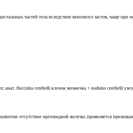
а дистальных частей тела вследствие венозного застоя, чаще при 
анат. flocculus cerebelli клочок мозжечка + nodulus cerebelli уз
лия развития: отсутствие щитовидной железы; проявляется призн