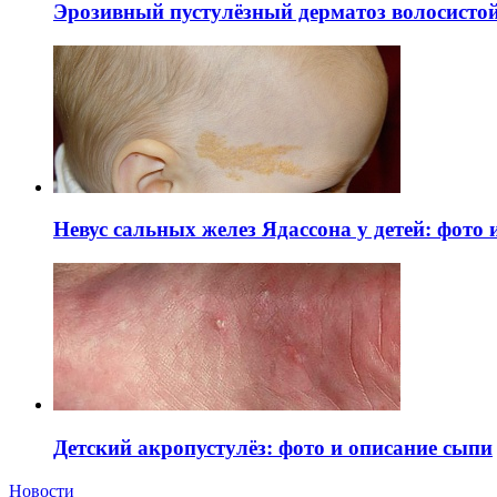
Эрозивный пустулёзный дерматоз волосистой 
Невус сальных желез Ядассона у детей: фото
Детский акропустулёз: фото и описание сыпи
Новости