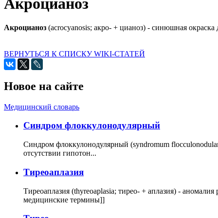
Акроцианоз
Акроцианоз
(acrocyanosis; акро- + цианоз) - синюшная окраск
ВЕРНУТЬСЯ К СПИСКУ WIKI-СТАТЕЙ
Новое на сайте
Медицинский словарь
Cиндром флоккулонодулярный
Синдром флоккулонодулярный (syndromum flocculonodulare; 
отсутствии гипотон...
Тиреоаплазия
Тиреоаплазия (thyreoaplasia; тирео- + аплазия) - анома
медицинские термины]]