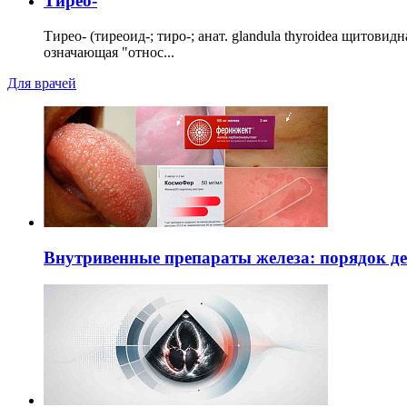
Тирео-
Тирео- (тиреоид-; тиро-; анат. glandula thyroidea щитовид
означающая "относ...
Для врачей
Внутривенные препараты железа: порядок д