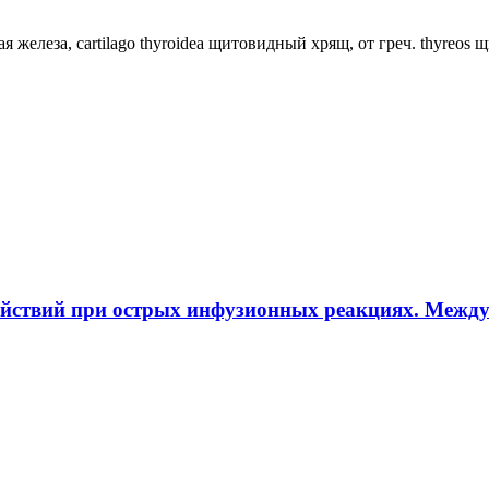
ная железа, cartilago thyroidea щитовидный хрящ, от греч. thyreos
ействий при острых инфузионных реакциях. Межд