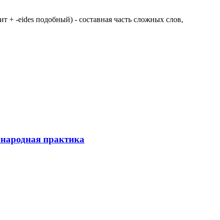
 щит + -eides подобный) - составная часть сложных слов,
ународная практика