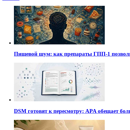
Пищевой шум: как препараты ГПП-1 позво
DSM готовят к пересмотру: APA обещает бол