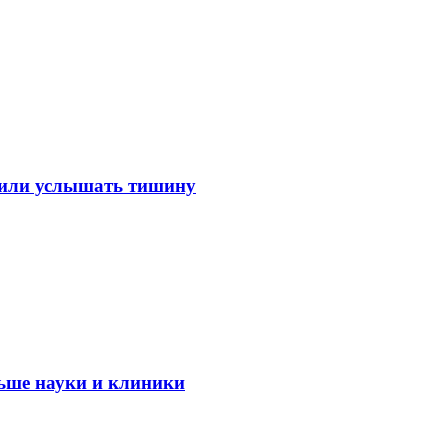
лили услышать тишину
ьше науки и клиники