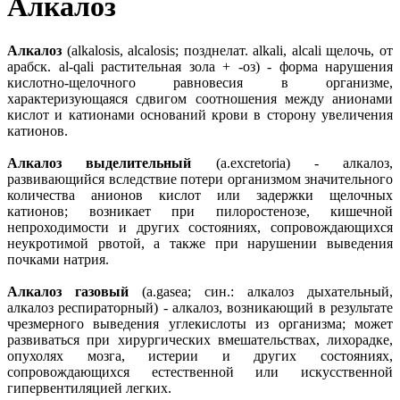
Алкалоз
Алкалоз
(alkalosis, alcalosis; позднелат. alkali, alcali щелочь, от
арабск. al-qali растительная зола + -оз) - форма нарушения
кислотно-щелочного равновесия в организме,
характеризующаяся сдвигом соотношения между анионами
кислот и катионами оснований крови в сторону увеличения
катионов.
Алкалоз выделительный
(a.excretoria) - алкалоз,
развивающийся вследствие потери организмом значительного
количества анионов кислот или задержки щелочных
катионов; возникает при пилоростенозе, кишечной
непроходимости и других состояниях, сопровождающихся
неукротимой рвотой, а также при нарушении выведения
почками натрия.
Алкалоз газовый
(a.gasea; син.: алкалоз дыхательный,
алкалоз респираторный) - алкалоз, возникающий в результате
чрезмерного выведения углекислоты из организма; может
развиваться при хирургических вмешательствах, лихорадке,
опухолях мозга, истерии и других состояниях,
сопровождающихся естественной или искусственной
гипервентиляцией легких.