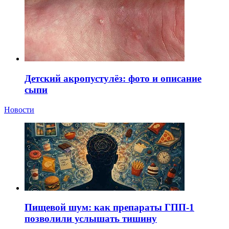
Детский акропустулёз: фото и описание
сыпи
Новости
Пищевой шум: как препараты ГПП-1
позволили услышать тишину