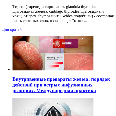
Тирео- (тиреоид-; тиро-; анат. glandula thyroidea
щитовидная железа, cartilago thyroidea щитовидный
хрящ, от греч. thyreos щит + -eides подобный) - составная
часть сложных слов, означающая "относ...
Для врачей
Внутривенные препараты железа: порядок
действий при острых инфузионных
реакциях. Международная практика