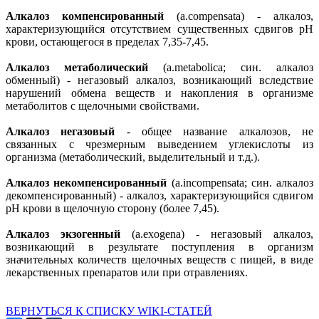
Алкалоз компенсированный
(а.compensata) - алкалоз,
характеризующийся отсутствием существенных сдвигов pH
крови, остающегося в пределах 7,35-7,45.
Алкалоз метаболический
(a.metabolica; син. алкалоз
обменный) - негазовый алкалоз, возникающий вследствие
нарушений обмена веществ и накопления в организме
метаболитов с щелочными свойствами.
Алкалоз негазовый
- общее название алкалозов, не
связанных с чрезмерным выведением углекислоты из
организма (метаболический, выделительный и т.д.).
Алкалоз некомпенсированный
(а.incompensata; син. алкалоз
декомпенсированный) - алкалоз, характеризующийся сдвигом
pH крови в щелочную сторону (более 7,45).
Алкалоз экзогенный
(a.exogena) - негазовый алкалоз,
возникающий в результате поступления в организм
значительных количеств щелочных веществ с пищей, в виде
лекарственных препаратов или при отравлениях.
ВЕРНУТЬСЯ К СПИСКУ WIKI-СТАТЕЙ