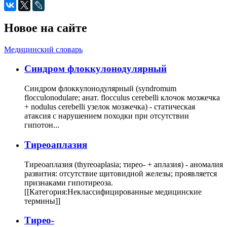
Новое на сайте
Медицинский словарь
Cиндром флоккулонодулярный
Синдром флоккулонодулярный (syndromum
flocculonodulare; анат. flocculus cerebelli клочок мозжечка
+ nodulus cerebelli узелок мозжечка) - статическая
атаксия с нарушением походки при отсутствии
гипотон...
Тиреоаплазия
Тиреоаплазия (thyreoaplasia; тирео- + аплазия) - аномалия
развития: отсутствие щитовидной железы; проявляется
признаками гипотиреоза.
[[Категория:Неклассифицированные медицинские
термины]]
Тирео-