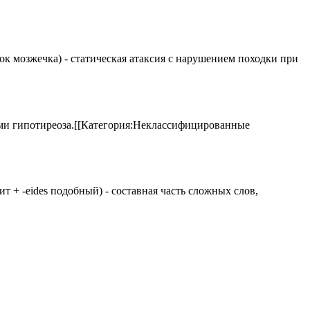
елок мозжечка) - статическая атаксия с нарушением походки при
аками гипотиреоза.[[Категория:Неклассифицированные
 щит + -eides подобный) - составная часть сложных слов,