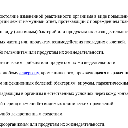
ие) - состояние измененной реактивности организма в виде повыш
лергии лежит иммунный ответ, протекающий с повреждением тка
либо виду (или видам) бактерий или продуктам их жизнедеятельнос
сных частиц или продуктам взаимодействия последних с клеткой.
либо гельминтам или продуктам их жизнедеятельности.
разитическим грибкам или продуктам их жизнедеятельности.
ия к любому
аллергену
, кроме пищевого, проявляющаяся выражен
телям инфекционных болезней (бактериям, вирусам, паразитически
, попадающим в организм в естественных условиях через кожу, ко
ный период времени без видимых клинических проявлений.
м-либо лекарственным средствам.
микроорганизмам или продуктам их жизнедеятельности.