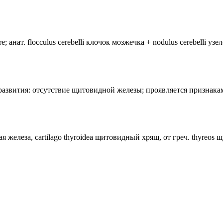
анат. flocculus cerebelli клочок мозжечка + nodulus cerebelli уз
лия развития: отсутствие щитовидной железы; проявляется призн
ная железа, cartilago thyroidea щитовидный хрящ, от греч. thyreos