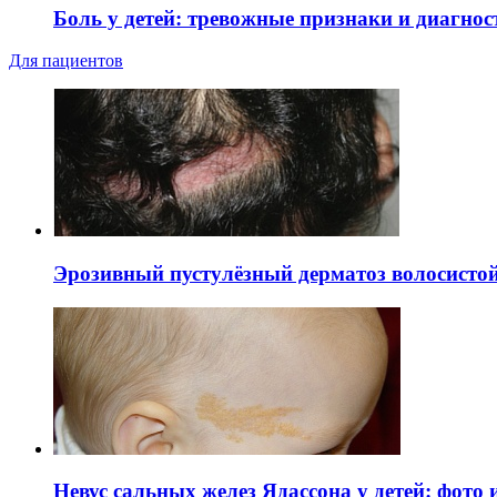
Боль у детей: тревожные признаки и диагнос
Для пациентов
Эрозивный пустулёзный дерматоз волосистой 
Невус сальных желез Ядассона у детей: фото