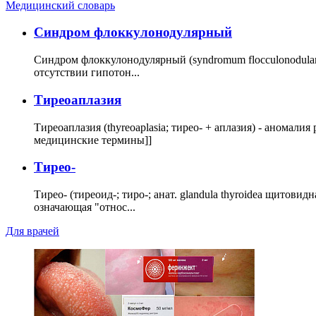
Медицинский словарь
Cиндром флоккулонодулярный
Синдром флоккулонодулярный (syndromum flocculonodulare; 
отсутствии гипотон...
Тиреоаплазия
Тиреоаплазия (thyreoaplasia; тирео- + аплазия) - анома
медицинские термины]]
Тирео-
Тирео- (тиреоид-; тиро-; анат. glandula thyroidea щитовид
означающая "относ...
Для врачей