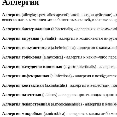
Аллергия
Аллергия
(allergia; греч. allos другой, иной + ergon действ
веществ или к компонентам собственных тканей; в основе ал
Аллергия бактериальная
(a.bacterialis) - аллергия к какому-
Аллергия вирусная
(a.viralis) - аллергия к компонентам виру
Аллергия гельминтозная
(a.helminthica) - аллергия к каким-
Аллергия грибковая
(a.mycotica) - аллергия к каким-либо па
Аллергия желудочно-кишечная
(a.gastrointestinalis) - аллерг
Аллергия инфекционная
(a.infectiosa) - аллергия к возбуди
Аллергия контактная
(a.contactilis) - аллергия к веществам
Аллергия латентная
(a.latens) - аллергия протекающая в дан
Аллергия лекарственная
(a.medicamentosa) - аллергия к каки
Аллергия микробная
(a.microbica) - аллергия к каким-либо 