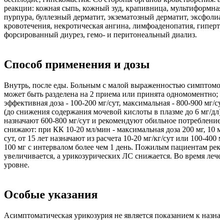
реакции: кожная сыпь, кожный зуд, крапивница, мультиформна
пурпура, буллезный дерматит, экзематозный дерматит, эксфоли
кровотечения, некротическая ангина, лимфоаденопатия, гиперт
форсированный диурез, гемо- и перитонеальный диализ.
Способ применения и дозы
Внутрь, после еды. Больным с малой выраженностью симптомов
может быть разделена на 2 приема или принята одномоментно
эффективная доза - 100-200 мг/сут, максимальная - 800-900 мг
(до снижения содержания мочевой кислоты в плазме до 6 мг/д
назначают 600-800 мг/сут и рекомендуют обильное потреблени
снижают: при КК 10-20 мл/мин - максимальная доза 200 мг, 10 мл/
сут, от 15 лет назначают из расчета 10-20 мг/кг/сут или 100-40
100 мг с интервалом более чем 1 день. Пожилым пациентам ре
увеличивается, а урикозурических ЛС снижается. Во время ле
уровне.
Особые указания
Асимптоматическая урикозурия не является показанием к назн