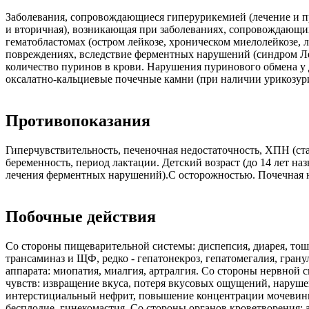
Заболевания, сопровождающиеся гиперурикемией (лечение и пр
и вторичная), возникающая при заболеваниях, сопровождающи
гематобластомах (остром лейкозе, хроническом миелолейкозе, л
повреждениях, вследствие ферментных нарушений (синдром Леш
количество пуринов в крови. Нарушения пуринового обмена у
оксалатно-кальциевые почечные камни (при наличии урикозур
Противопоказания
Гиперчувствительность, печеночная недостаточность, ХПН (ст
беременность, период лактации. Детский возраст (до 14 лет на
лечения ферментных нарушений).C осторожностью. Почечная не
Побочные действия
Со стороны пищеварительной системы: диспепсия, диарея, тош
трансаминаз и ЩФ, редко - гепатонекроз, гепатомегалия, гра
аппарата: миопатия, миалгия, артралгия. Со стороны нервной с
чувств: извращение вкуса, потеря вкусовых ощущений, нарушен
интерстициальный нефрит, повышение концентрации мочевины 
бесплодие, гинекомастия. Со стороны органов кроветворения: 