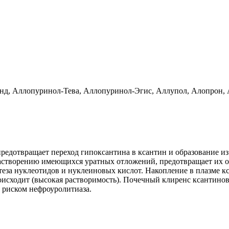
д, Аллопуринол-Тева, Аллопуринол-Эгис, Аллупол, Алопрон, 
предотвращает переход гипоксантина в ксантин и образование 
 растворению имеющихся уратных отложений, предотвращает их 
нтеза нуклеотидов и нуклеиновых кислот. Накопление в плазме 
оисходит (высокая растворимость). Почечный клиренс ксантинов
 риском нефроуролитиаза.