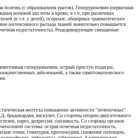
я болезнь (с образованием уратов). Гиперурикемия (первичная
ния мочевой кислоты в крови, в т.ч. при различных
олей (в т.ч. у детей), псориазе, обширных травматических
вие интенсивного распада тканей значительно повышается
почечная недостаточность). Рецидивирующие смешанные
ссимптомная гиперурикемия, острый приступ подагры,
. злокачественных заболеваний, а также симптоматического
ия.
лестатическая желтуха повышение активности "печеночных"
Д, брадикардия, васкулит. Со стороны опорно-двигательного
стезии, парез, депрессия, сонливость. Со стороны органов
чеполовой системы: острая почечная недостаточность,
ские отеки, гематурия, протеинурия, снижение потенции,
, эозинофилия, лейкоцитоз, лейкопения. Аллергические