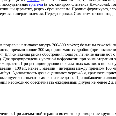
я экссудативная
эритема
(в т.ч. синдром Стивенса-Джонсона), т
ативный дерматит, редко - бронхоспазм. Прочие: фурункулез, ал
ермия, гиперлипидемия. Передозировка. Симптомы: тошнота, рво
 подагры назначают внутрь 200-300 мг/сут; больным тяжелой по
; дозы, превышающие 300 мг, принимаются дробно (при появле
/сут. Для снижения риска обострения подагры лечение начинают с
л). Для предупреждения уратной нефропатии при химиотерапии з
е жидкости. При рецидивирующих оксалатных камнях в почках у 
мин - 100 мг, менее 3 мл/мин - интервал между приемом 100 мг 36-
0 мг/сут. Адекватность дозы оценивают через 48 ч, кратность при
комендуется назначать самые низкие дозы. При добавлении алло
чения необходимо обеспечивать ежедневный диурез не менее 2 л
ачению. При адекватной терапии возможно растворение крупных