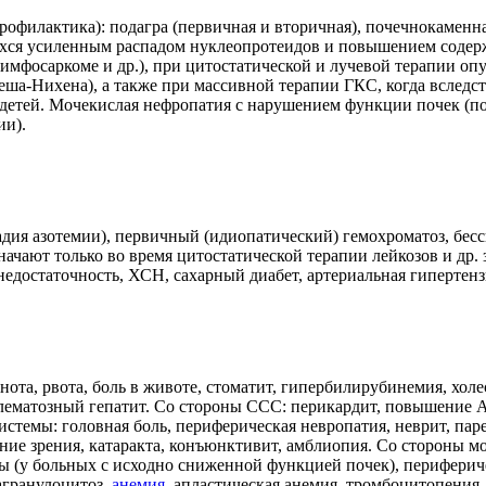
офилактика): подагра (первичная и вторичная), почечнокаменна
хся усиленным распадом нуклеопротеидов и повышением содержа
имфосаркоме и др.), при цитостатической и лучевой терапии опух
а-Нихена), а также при массивной терапии ГКС, когда вследст
 детей. Мочекислая нефропатия с нарушением функции почек (
ии).
адия азотемии), первичный (идиопатический) гемохроматоз, бе
значают только во время цитостатической терапии лейкозов и др
достаточность, ХСН, сахарный диабет, артериальная гипертенз
нота, рвота, боль в животе, стоматит, гипербилирубинемия, хо
нулематозный гепатит. Со стороны ССС: перикардит, повышение А
истемы: головная боль, периферическая невропатия, неврит, паре
ие зрения, катаракта, конъюнктивит, амблиопия. Со стороны мо
(у больных с исходно сниженной функцией почек), перифериче
агранулоцитоз,
анемия
, апластическая анемия, тромбоцитопения