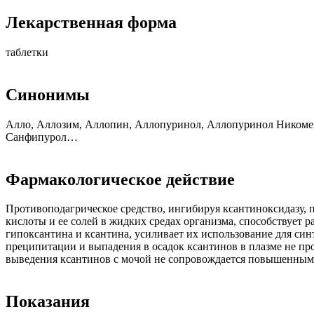
Лекарственная форма
таблетки
Синонимы
Алло, Аллозим, Аллопин, Аллопуринол, Аллопуринол Никомен
Санфипурол…
Фармакологическое действие
Противоподагрическое средство, ингибируя ксантиноксидазу, 
кислоты и ее солей в жидких средах организма, способствует
гипоксантина и ксантина, усиливает их использование для си
преципитации и выпадения в осадок ксантинов в плазме не пр
выведения ксантинов с мочой не сопровождается повышенным
Показания