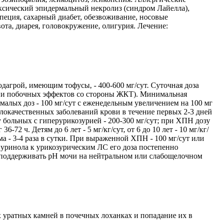
оксический эпидермальный некролиз (синдром Лайелла),
опеция, сахарный диабет, обезвоживание, носовые
та, диарея, головокружение, олигурия. Лечение:
дагрой, имеющим тофусы, - 400-600 мг/сут. Суточная доза
нии побочных эффектов со стороны ЖКТ). Минимальная
 малых доз - 100 мг/сут с еженедельным увеличением на 100 мг
локачественных заболеваний крови в течение первых 2-3 дней
больных с гиперурикозурией - 200-300 мг/сут; при ХПН дозу
72 ч. Детям до 6 лет - 5 мг/кг/сут, от 6 до 10 лет - 10 мг/кг/
ема - 3-4 раза в сутки. При выраженной ХПН - 100 мг/сут или
пуринола к урикозурическим ЛС его доза постепенно
, поддерживать pH мочи на нейтральном или слабощелочном
 уратных камней в почечных лоханках и попадание их в