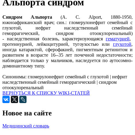
Альпорта синдром
Синдром Альпорта
(А. С. Alport, 1880-1950,
южноафриканский врач; син.: гломерулонефрит семейный с
глухотой, нефрит наследственный семейный
геморрагический, синдром отоокулоренальный)
-
наследственная болезнь, характеризующаяся
гематурией
,
протеинурией, лейкоцитурией, тугоухостью или
глухотой
,
иногда катарактой, сферофакией, пигментным ретинитом и
развитием в возрасте 16--35 лет почечной недостаточности;
наблюдается только у мальчиков, наследуется по аутосомно-
доминантному типу.
Синонимы:
гломерулонефрит семейный с глухотой
|
нефрит
наследственный семейный геморрагический
|
синдром
отоокулоренальный
ВЕРНУТЬСЯ К СПИСКУ WIKI-СТАТЕЙ
Новое на сайте
Медицинский словарь