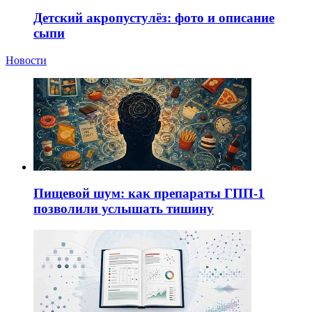
Детский акропустулёз: фото и описание
сыпи
Новости
Пищевой шум: как препараты ГПП-1
позволили услышать тишину