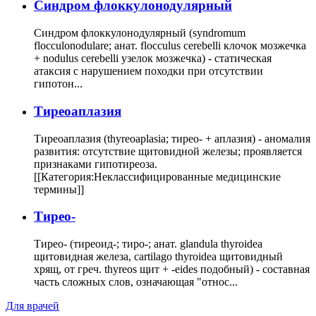
Cиндром флоккулонодулярный
Синдром флоккулонодулярный (syndromum
flocculonodulare; анат. flocculus cerebelli клочок мозжечка
+ nodulus cerebelli узелок мозжечка) - статическая
атаксия с нарушением походки при отсутствии
гипотон...
Тиреоаплазия
Тиреоаплазия (thyreoaplasia; тирео- + аплазия) - аномалия
развития: отсутствие щитовидной железы; проявляется
признаками гипотиреоза.
[[Категория:Неклассифицированные медицинские
термины]]
Тирео-
Тирео- (тиреоид-; тиро-; анат. glandula thyroidea
щитовидная железа, cartilago thyroidea щитовидный
хрящ, от греч. thyreos щит + -eides подобный) - составная
часть сложных слов, означающая "относ...
Для врачей