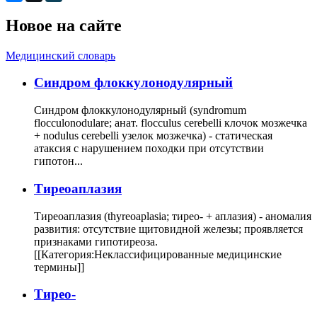
Новое на сайте
Медицинский словарь
Cиндром флоккулонодулярный
Синдром флоккулонодулярный (syndromum
flocculonodulare; анат. flocculus cerebelli клочок мозжечка
+ nodulus cerebelli узелок мозжечка) - статическая
атаксия с нарушением походки при отсутствии
гипотон...
Тиреоаплазия
Тиреоаплазия (thyreoaplasia; тирео- + аплазия) - аномалия
развития: отсутствие щитовидной железы; проявляется
признаками гипотиреоза.
[[Категория:Неклассифицированные медицинские
термины]]
Тирео-