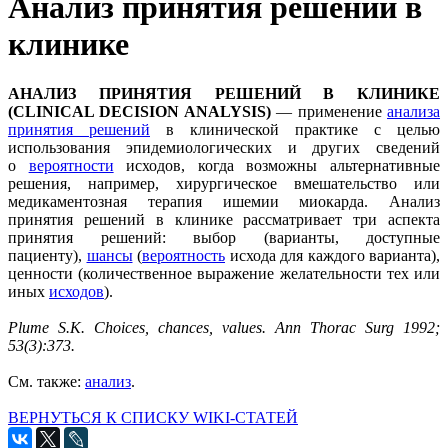
Анализ принятия решений в
клинике
АНАЛИЗ ПРИНЯТИЯ РЕШЕНИЙ В КЛИНИКЕ
(CLINICAL DECISION ANALYSIS)
— применение
анализа
принятия решений
в клинической практике с целью
использования эпидемиологических и других сведений
о
вероятности
исходов, когда возможны альтернативные
решения, например, хирургическое вмешательство или
медикаментозная терапия ишемии миокарда. Анализ
принятия решений в клинике рассматривает три аспекта
принятия решений: выбор (варианты, доступные
пациенту),
шансы
(
вероятность
исхода для каждого варианта),
ценности (количественное выражение желательности тех или
иных
исходов
).
Plume S.K. Choices, chances, values. Ann Thorac Surg 1992;
53(3):373.
См. также:
анализ
.
ВЕРНУТЬСЯ К СПИСКУ WIKI-СТАТЕЙ