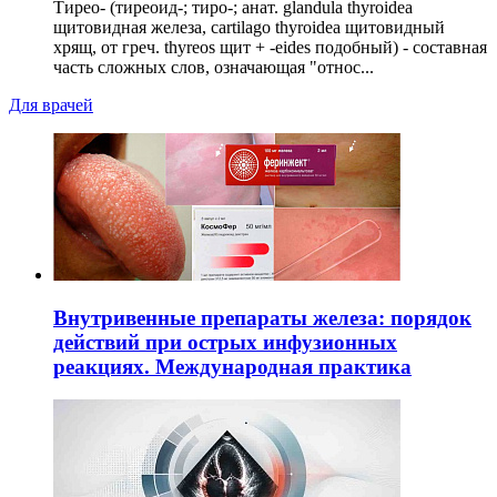
Тирео- (тиреоид-; тиро-; анат. glandula thyroidea
щитовидная железа, cartilago thyroidea щитовидный
хрящ, от греч. thyreos щит + -eides подобный) - составная
часть сложных слов, означающая "относ...
Для врачей
Внутривенные препараты железа: порядок
действий при острых инфузионных
реакциях. Международная практика