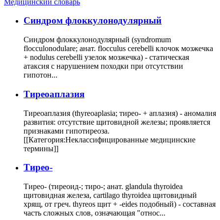
Медицинский словарь
Cиндром флоккулонодулярный
Синдром флоккулонодулярный (syndromum
flocculonodulare; анат. flocculus cerebelli клочок мозжечка
+ nodulus cerebelli узелок мозжечка) - статическая
атаксия с нарушением походки при отсутствии
гипотон...
Тиреоаплазия
Тиреоаплазия (thyreoaplasia; тирео- + аплазия) - аномалия
развития: отсутствие щитовидной железы; проявляется
признаками гипотиреоза.
[[Категория:Неклассифицированные медицинские
термины]]
Тирео-
Тирео- (тиреоид-; тиро-; анат. glandula thyroidea
щитовидная железа, cartilago thyroidea щитовидный
хрящ, от греч. thyreos щит + -eides подобный) - составная
часть сложных слов, означающая "относ...