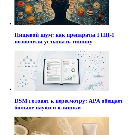
Пищевой шум: как препараты ГПП-1
позволили услышать тишину
DSM готовят к пересмотру: APA обещает
больше науки и клиники