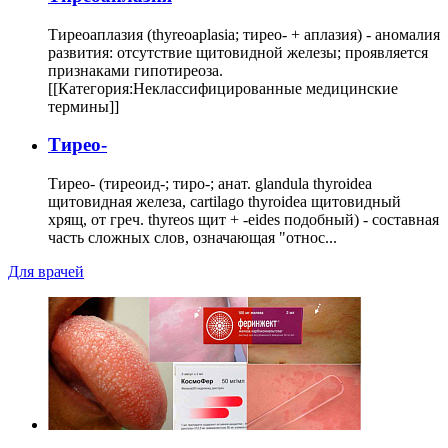
Тиреоаплазия (thyreoaplasia; тирео- + аплазия) - аномалия
развития: отсутствие щитовидной железы; проявляется
признаками гипотиреоза.
[[Категория:Неклассифицированные медицинские
термины]]
Тирео-
Тирео- (тиреоид-; тиро-; анат. glandula thyroidea
щитовидная железа, cartilago thyroidea щитовидный
хрящ, от греч. thyreos щит + -eides подобный) - составная
часть сложных слов, означающая "относ...
Для врачей