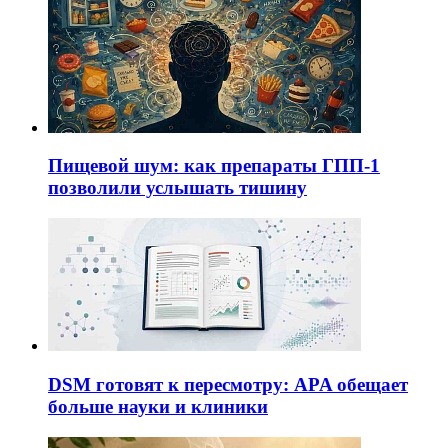
Пищевой шум: как препараты ГПП-1
позволили услышать тишину
DSM готовят к пересмотру: APA обещает
больше науки и клиники