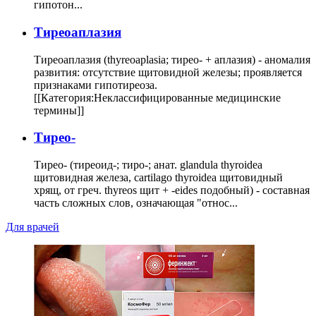
гипотон...
Тиреоаплазия
Тиреоаплазия (thyreoaplasia; тирео- + аплазия) - аномалия
развития: отсутствие щитовидной железы; проявляется
признаками гипотиреоза.
[[Категория:Неклассифицированные медицинские
термины]]
Тирео-
Тирео- (тиреоид-; тиро-; анат. glandula thyroidea
щитовидная железа, cartilago thyroidea щитовидный
хрящ, от греч. thyreos щит + -eides подобный) - составная
часть сложных слов, означающая "относ...
Для врачей