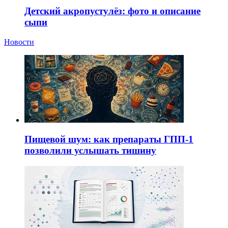
Детский акропустулёз: фото и описание
сыпи
Новости
Пищевой шум: как препараты ГПП-1
позволили услышать тишину