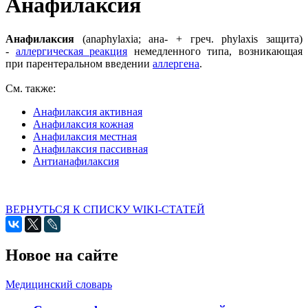
Анафилаксия
Анафилаксия
(anaphylaxia; ана- + греч. phylaxis защита)
-
аллергическая реакция
немедленного типа, возникающая
при парентеральном введении
аллергена
.
См. также:
Анафилаксия активная
Анафилаксия кожная
Анафилаксия местная
Анафилаксия пассивная
Антианафилаксия
ВЕРНУТЬСЯ К СПИСКУ WIKI-СТАТЕЙ
Новое на сайте
Медицинский словарь