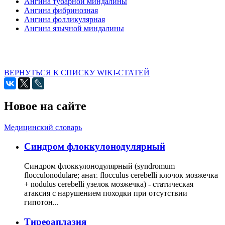
Ангина тубарной миндалины
Ангина фибринозная
Ангина фолликулярная
Ангина язычной миндалины
ВЕРНУТЬСЯ К СПИСКУ WIKI-СТАТЕЙ
Новое на сайте
Медицинский словарь
Cиндром флоккулонодулярный
Синдром флоккулонодулярный (syndromum
flocculonodulare; анат. flocculus cerebelli клочок мозжечка
+ nodulus cerebelli узелок мозжечка) - статическая
атаксия с нарушением походки при отсутствии
гипотон...
Тиреоаплазия