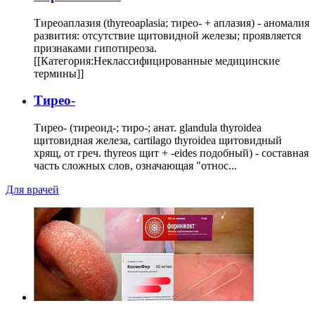
Тиреоаплазия (thyreoaplasia; тирео- + аплазия) - аномалия
развития: отсутствие щитовидной железы; проявляется
признаками гипотиреоза.
[[Категория:Неклассифицированные медицинские
термины]]
Тирео-
Тирео- (тиреоид-; тиро-; анат. glandula thyroidea
щитовидная железа, cartilago thyroidea щитовидный
хрящ, от греч. thyreos щит + -eides подобный) - составная
часть сложных слов, означающая "относ...
Для врачей