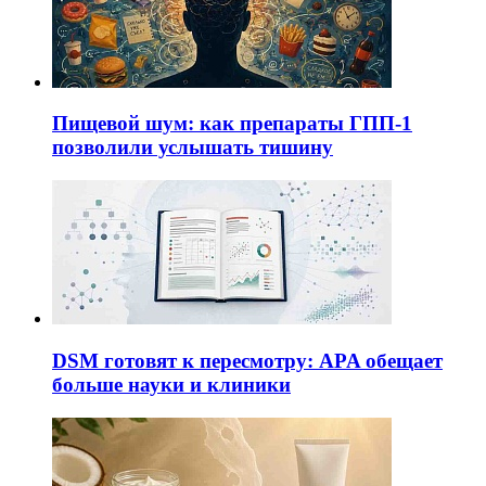
Пищевой шум: как препараты ГПП-1
позволили услышать тишину
DSM готовят к пересмотру: APA обещает
больше науки и клиники