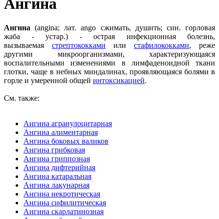
Ангина
Ангина
(angina; лат. ango сжимать, душить; син. горловая
жаба - устар.) - острая инфекционная болезнь,
вызываемая
стрептококками
или
стафилококками
, реже
другими микроорганизмами, характеризующаяся
воспалительными изменениями в лимфаденоидной ткани
глотки, чаще в небных миндалинах, проявляющаяся болями в
горле и умеренной общей
интоксикацией
.
См. также:
Ангина агранулоцитарная
Ангина алиментарная
Ангина боковых валиков
Ангина грибковая
Ангина гриппозная
Ангина дифтерийная
Ангина катаральная
Ангина лакунарная
Ангина некротическая
Ангина сифилитическая
Ангина скарлатинозная