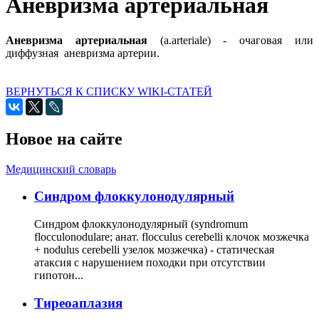
Аневризма артериальная
Аневризма артериальная
(a.arteriale) - очаговая или
диффузная аневризма артерии.
ВЕРНУТЬСЯ К СПИСКУ WIKI-СТАТЕЙ
Новое на сайте
Медицинский словарь
Cиндром флоккулонодулярный
Синдром флоккулонодулярный (syndromum
flocculonodulare; анат. flocculus cerebelli клочок мозжечка
+ nodulus cerebelli узелок мозжечка) - статическая
атаксия с нарушением походки при отсутствии
гипотон...
Тиреоаплазия