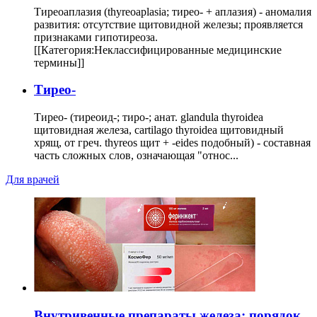
Тиреоаплазия (thyreoaplasia; тирео- + аплазия) - аномалия
развития: отсутствие щитовидной железы; проявляется
признаками гипотиреоза.
[[Категория:Неклассифицированные медицинские
термины]]
Тирео-
Тирео- (тиреоид-; тиро-; анат. glandula thyroidea
щитовидная железа, cartilago thyroidea щитовидный
хрящ, от греч. thyreos щит + -eides подобный) - составная
часть сложных слов, означающая "относ...
Для врачей
Внутривенные препараты железа: порядок