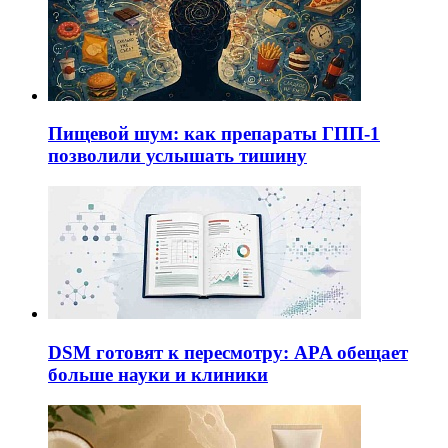
Пищевой шум: как препараты ГПП-1
позволили услышать тишину
DSM готовят к пересмотру: APA обещает
больше науки и клиники