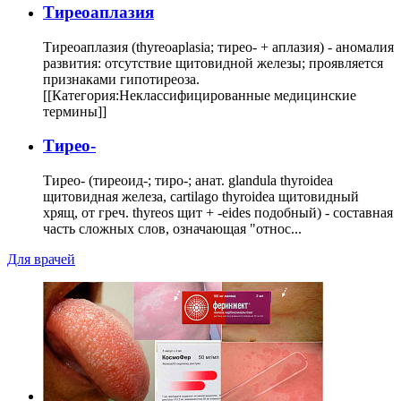
Тиреоаплазия
Тиреоаплазия (thyreoaplasia; тирео- + аплазия) - аномалия
развития: отсутствие щитовидной железы; проявляется
признаками гипотиреоза.
[[Категория:Неклассифицированные медицинские
термины]]
Тирео-
Тирео- (тиреоид-; тиро-; анат. glandula thyroidea
щитовидная железа, cartilago thyroidea щитовидный
хрящ, от греч. thyreos щит + -eides подобный) - составная
часть сложных слов, означающая "относ...
Для врачей