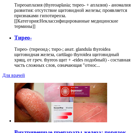
Тиреоаплазия (thyreoaplasia; тирео- + аплазия) - аномалия
развития: отсутствие щитовидной железы; проявляется
признаками гипотиреоза.
[[Категория:Неклассифицированные медицинские
термины]]
Тирео-
Тирео- (тиреоид-; тиро-; анат. glandula thyroidea
щитовидная железа, cartilago thyroidea щитовидный
хрящ, от греч. thyreos щит + -eides подобный) - составная
часть сложных слов, означающая "относ...
Для врачей
Внутривенные препараты железа: порядок