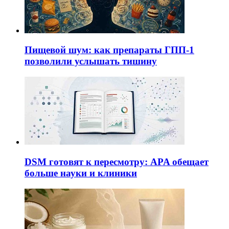
Пищевой шум: как препараты ГПП-1
позволили услышать тишину
DSM готовят к пересмотру: APA обещает
больше науки и клиники