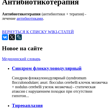
Антибиотикотерапия
Антибиотикотерапия
(антибиотики + терапия) -
лечение
антибиотиками
.
ВЕРНУТЬСЯ К СПИСКУ WIKI-СТАТЕЙ
Новое на сайте
Медицинский словарь
Cиндром флоккулонодулярный
Синдром флоккулонодулярный (syndromum
flocculonodulare; анат. flocculus cerebelli клочок мозжечка
+ nodulus cerebelli узелок мозжечка) - статическая
атаксия с нарушением походки при отсутствии
гипотон...
Тиреоаплазия