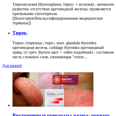
Тиреоаплазия (thyreoaplasia; тирео- + аплазия) - аномалия
развития: отсутствие щитовидной железы; проявляется
признаками гипотиреоза.
[[Категория:Неклассифицированные медицинские
термины]]
Тирео-
Тирео- (тиреоид-; тиро-; анат. glandula thyroidea
щитовидная железа, cartilago thyroidea щитовидный
хрящ, от греч. thyreos щит + -eides подобный) - составная
часть сложных слов, означающая "относ...
Для врачей
Внутривенные препараты железа: порядок