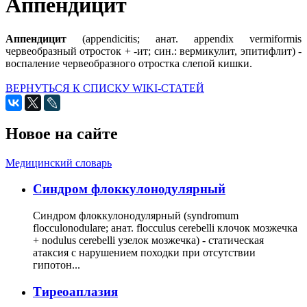
Аппендицит
Аппендицит
(appendicitis; анат. appendix vermiformis
червеобразный отросток + -ит; син.: вермикулит, эпитифлит) -
воспаление червеобразного отростка слепой кишки.
ВЕРНУТЬСЯ К СПИСКУ WIKI-СТАТЕЙ
Новое на сайте
Медицинский словарь
Cиндром флоккулонодулярный
Синдром флоккулонодулярный (syndromum
flocculonodulare; анат. flocculus cerebelli клочок мозжечка
+ nodulus cerebelli узелок мозжечка) - статическая
атаксия с нарушением походки при отсутствии
гипотон...
Тиреоаплазия