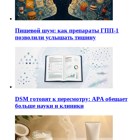
Пищевой шум: как препараты ГПП-1
позволили услышать тишину
DSM готовят к пересмотру: APA обещает
больше науки и клиники