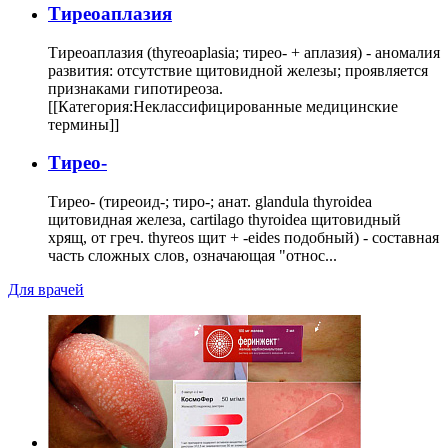
Тиреоаплазия
Тиреоаплазия (thyreoaplasia; тирео- + аплазия) - аномалия
развития: отсутствие щитовидной железы; проявляется
признаками гипотиреоза.
[[Категория:Неклассифицированные медицинские
термины]]
Тирео-
Тирео- (тиреоид-; тиро-; анат. glandula thyroidea
щитовидная железа, cartilago thyroidea щитовидный
хрящ, от греч. thyreos щит + -eides подобный) - составная
часть сложных слов, означающая "относ...
Для врачей