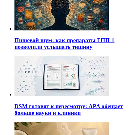
Пищевой шум: как препараты ГПП-1
позволили услышать тишину
DSM готовят к пересмотру: APA обещает
больше науки и клиники