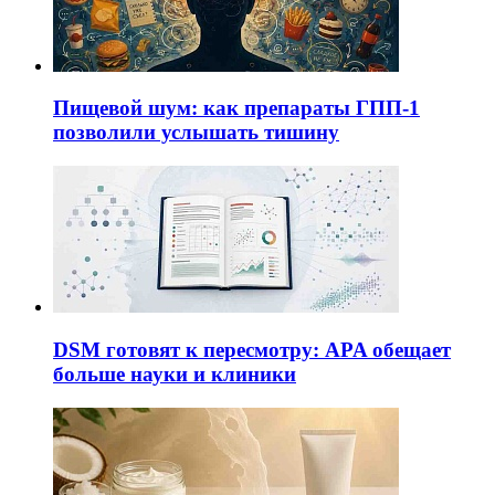
Пищевой шум: как препараты ГПП-1
позволили услышать тишину
DSM готовят к пересмотру: APA обещает
больше науки и клиники