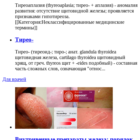
Тиреоаплазия (thyreoaplasia; тирео- + аплазия) - аномалия
развития: отсутствие щитовидной железы; проявляется
признаками гипотиреоза.
[[Категория:Неклассифицированные медицинские
термины]]
Тирео-
Тирео- (тиреоид-; тиро-; анат. glandula thyroidea
щитовидная железа, cartilago thyroidea щитовидный
хрящ, от греч. thyreos щит + -eides подобный) - составная
часть сложных слов, означающая "относ...
Для врачей
Внутривенные препараты железа: порядок