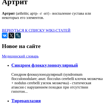
Артрит
Артрит
(arthritis; артр- -г -ит) - воспаление сустава или
некоторых его элементов.
ВЕРНУТЬСЯ К СПИСКУ WIKI-СТАТЕЙ
Новое на сайте
Медицинский словарь
Cиндром флоккулонодулярный
Синдром флоккулонодулярный (syndromum
flocculonodulare; анат. flocculus cerebelli клочок мозжечка
+ nodulus cerebelli узелок мозжечка) - статическая
атаксия с нарушением походки при отсутствии
гипотон...
Тиреоаплазия