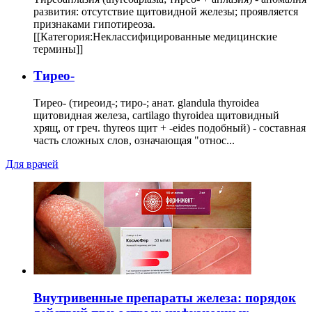
развития: отсутствие щитовидной железы; проявляется
признаками гипотиреоза.
[[Категория:Неклассифицированные медицинские
термины]]
Тирео-
Тирео- (тиреоид-; тиро-; анат. glandula thyroidea
щитовидная железа, cartilago thyroidea щитовидный
хрящ, от греч. thyreos щит + -eides подобный) - составная
часть сложных слов, означающая "относ...
Для врачей
Внутривенные препараты железа: порядок