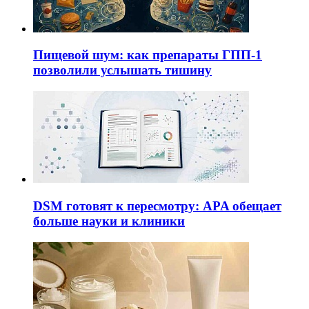
Пищевой шум: как препараты ГПП-1
позволили услышать тишину
DSM готовят к пересмотру: APA обещает
больше науки и клиники