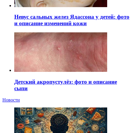
Невус сальных желез Ядассона у детей: фото
и описание изменений кожи
Детский акропустулёз: фото и описание
сыпи
Новости