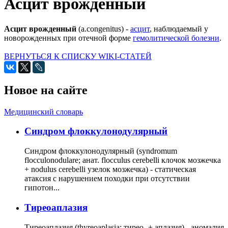
Асцит врожденный
Асцит врожденный
(a.congenitus) -
асцит
, наблюдаемый у
новорожденных при отечной форме
гемолитической болезни
.
ВЕРНУТЬСЯ К СПИСКУ WIKI-СТАТЕЙ
Новое на сайте
Медицинский словарь
Cиндром флоккулонодулярный
Синдром флоккулонодулярный (syndromum
flocculonodulare; анат. flocculus cerebelli клочок мозжечка
+ nodulus cerebelli узелок мозжечка) - статическая
атаксия с нарушением походки при отсутствии
гипотон...
Тиреоаплазия
Тиреоаплазия (thyreoaplasia; тирео- + аплазия) - аномалия