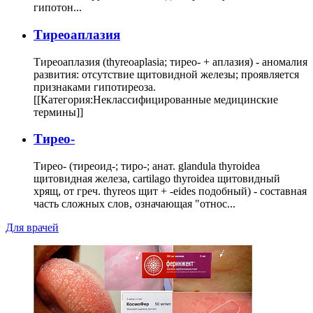
гипотон...
Тиреоаплазия
Тиреоаплазия (thyreoaplasia; тирео- + аплазия) - аномалия
развития: отсутствие щитовидной железы; проявляется
признаками гипотиреоза.
[[Категория:Неклассифицированные медицинские
термины]]
Тирео-
Тирео- (тиреоид-; тиро-; анат. glandula thyroidea
щитовидная железа, cartilago thyroidea щитовидный
хрящ, от греч. thyreos щит + -eides подобный) - составная
часть сложных слов, означающая "относ...
Для врачей