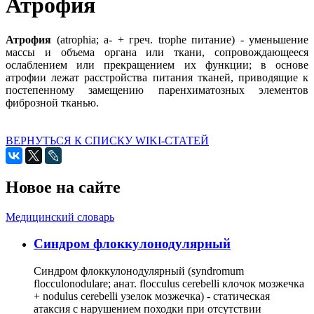
Атрофия
Атрофия
(atrophia; а- + греч. trophe питание) - уменьшение
массы и объема органа или ткани, сопровождающееся
ослаблением или прекращением их функции; в основе
атрофии лежат расстройства питания тканей, приводящие к
постепенному замещению паренхиматозных элементов
фиброзной тканью.
ВЕРНУТЬСЯ К СПИСКУ WIKI-СТАТЕЙ
Новое на сайте
Медицинский словарь
Cиндром флоккулонодулярный
Синдром флоккулонодулярный (syndromum
flocculonodulare; анат. flocculus cerebelli клочок мозжечка
+ nodulus cerebelli узелок мозжечка) - статическая
атаксия с нарушением походки при отсутствии