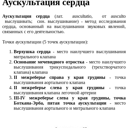
Аускультация сердца
Аускультация сердца
(лат. auscultatio, от ausculto
выслушивать; син. выслушивание) - метод исследования
сердца, основанный на выслушивании звуковых явлений,
связанных с его деятельностью.
Точки аускультации (5 точек аускультации):
Верхушка сердца
- место наилучшего выслушивания
митрального клапана
Основание мечевидного отростка
- место наилучшего
выслушивания трикуспидального (трехстворчатого
клапана) клапана
II межреберье справа у края грудины
- точка
выслушивания аортального клапана
II межреберье слева у края грудины
- точка
выслушивания клапана легочной артерии
III-IV межреберье слева у края грудины, точка
Боткана-Эрба, пятая точка аускультации
- место
выслушивания аортального и митрального клапана