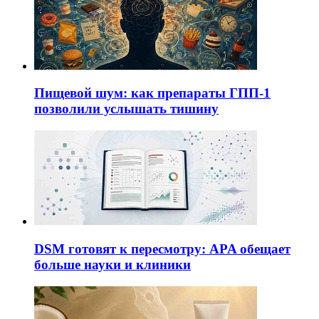
Пищевой шум: как препараты ГПП-1
позволили услышать тишину
DSM готовят к пересмотру: APA обещает
больше науки и клиники