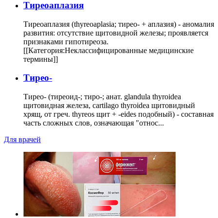
Тиреоаплазия
Тиреоаплазия (thyreoaplasia; тирео- + аплазия) - аномалия
развития: отсутствие щитовидной железы; проявляется
признаками гипотиреоза.
[[Категория:Неклассифицированные медицинские
термины]]
Тирео-
Тирео- (тиреоид-; тиро-; анат. glandula thyroidea
щитовидная железа, cartilago thyroidea щитовидный
хрящ, от греч. thyreos щит + -eides подобный) - составная
часть сложных слов, означающая "относ...
Для врачей