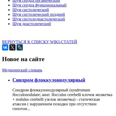
Шум сердца органический
Шум сердца функциональный
Шум систолический
Шум систолический поздний
Шум систолодиастолический
Шум диастолический
ВЕРНУТЬСЯ К СПИСКУ WIKI-СТАТЕЙ
Новое на сайте
Медицинский словарь
Cиндром флоккулонодулярный
Синдром флоккулонодулярный (syndromum
flocculonodulare; анат. flocculus cerebelli клочок мозжечка
+ nodulus cerebelli узелок мозжечка) - статическая
атаксия с нарушением походки при отсутствии
гипотон...