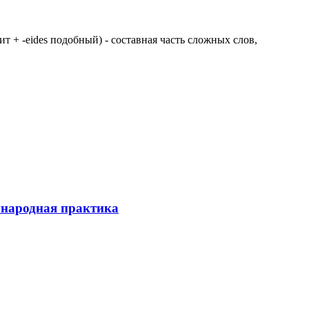
 щит + -eides подобный) - составная часть сложных слов,
ународная практика