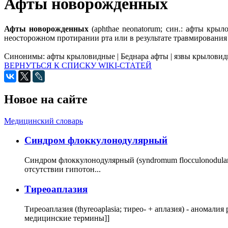
Афты новорожденных
Афты новорожденных
(aphthae neonatorum; син.: афты кры
неосторожном протирании рта или в результате травмирования 
Синонимы:
афты крыловидные
|
Беднара афты
|
язвы крылови
ВЕРНУТЬСЯ К СПИСКУ WIKI-СТАТЕЙ
Новое на сайте
Медицинский словарь
Cиндром флоккулонодулярный
Синдром флоккулонодулярный (syndromum flocculonodulare; 
отсутствии гипотон...
Тиреоаплазия
Тиреоаплазия (thyreoaplasia; тирео- + аплазия) - анома
медицинские термины]]