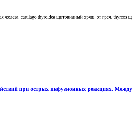
ная железа, cartilago thyroidea щитовидный хрящ, от греч. thyreos
ействий при острых инфузионных реакциях. Межд