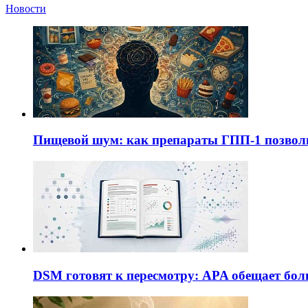
Новости
Пищевой шум: как препараты ГПП-1 позво
DSM готовят к пересмотру: APA обещает бол