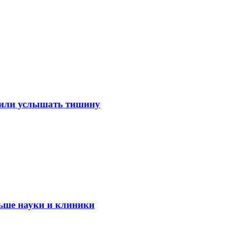
лили услышать тишину
ьше науки и клиники