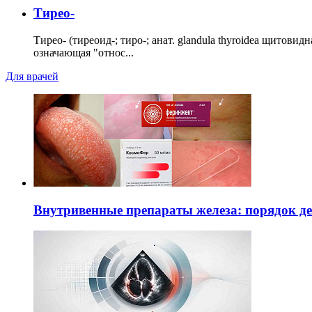
Тирео-
Тирео- (тиреоид-; тиро-; анат. glandula thyroidea щитовид
означающая "относ...
Для врачей
Внутривенные препараты железа: порядок д