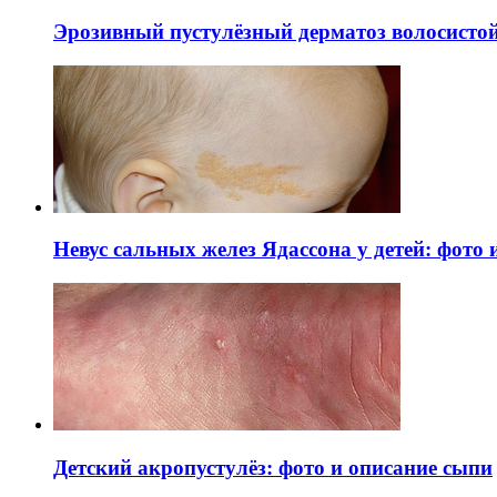
Эрозивный пустулёзный дерматоз волосистой 
Невус сальных желез Ядассона у детей: фото
Детский акропустулёз: фото и описание сыпи