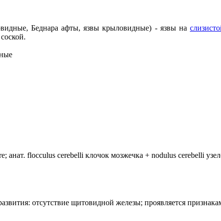
ловидные, Беднара афты, язвы крыловидные) - язвы на
слизисто
соской.
дные
анат. flocculus cerebelli клочок мозжечка + nodulus cerebelli уз
лия развития: отсутствие щитовидной железы; проявляется призн