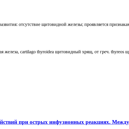
лия развития: отсутствие щитовидной железы; проявляется призн
ная железа, cartilago thyroidea щитовидный хрящ, от греч. thyreos
ействий при острых инфузионных реакциях. Межд