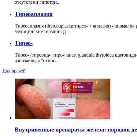
отсутствии гипотон...
Тиреоаплазия
Тиреоаплазия (thyreoaplasia; тирео- + аплазия) - анома
медицинские термины]]
Тирео-
Тирео- (тиреоид-; тиро-; анат. glandula thyroidea щитовид
означающая "относ...
Для врачей
Внутривенные препараты железа: порядок д