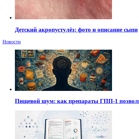
Детский акропустулёз: фото и описание сыпи
Новости
Пищевой шум: как препараты ГПП-1 позво