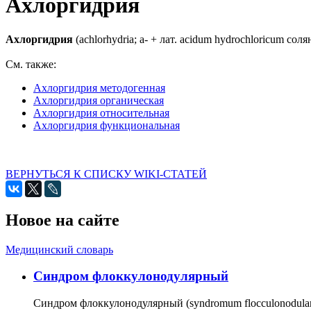
Ахлоргидрия
Ахлоргидрия
(achlorhydria; а- + лат. acidum hydrochloricum со
См. также:
Ахлоргидрия методогенная
Ахлоргидрия органическая
Ахлоргидрия относительная
Ахлоргидрия функциональная
ВЕРНУТЬСЯ К СПИСКУ WIKI-СТАТЕЙ
Новое на сайте
Медицинский словарь
Cиндром флоккулонодулярный
Синдром флоккулонодулярный (syndromum flocculonodulare; 