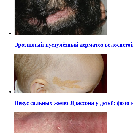
Эрозивный пустулёзный дерматоз волосистой 
Невус сальных желез Ядассона у детей: фото