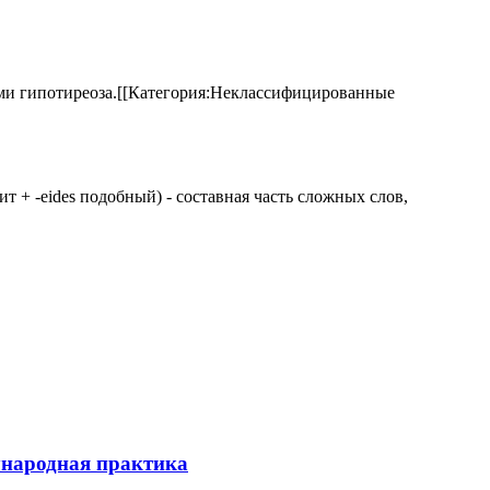
аками гипотиреоза.[[Категория:Неклассифицированные
 щит + -eides подобный) - составная часть сложных слов,
ународная практика