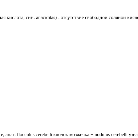
ляная кислота; син. anaciditas) - отсутствие свободной соляной ки
анат. flocculus cerebelli клочок мозжечка + nodulus cerebelli уз