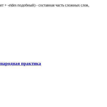
 щит + -eides подобный) - составная часть сложных слов,
ународная практика