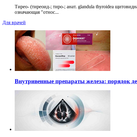
Тирео- (тиреоид-; тиро-; анат. glandula thyroidea щитовид
означающая "относ...
Для врачей
Внутривенные препараты железа: порядок д