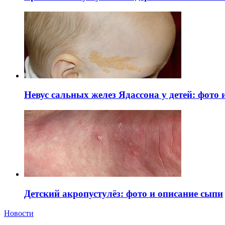
Невус сальных желез Ядассона у детей: фото
Детский акропустулёз: фото и описание сыпи
Новости