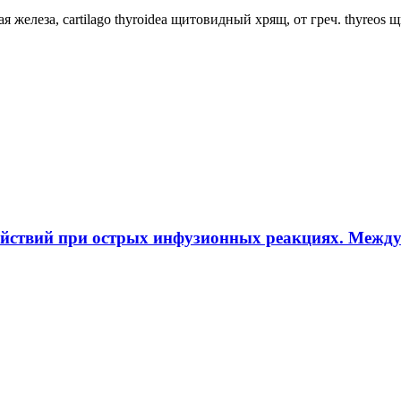
ная железа, cartilago thyroidea щитовидный хрящ, от греч. thyreos
ействий при острых инфузионных реакциях. Межд