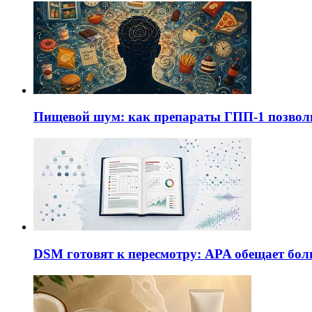
Пищевой шум: как препараты ГПП-1 позво
DSM готовят к пересмотру: APA обещает бол