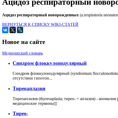
Ацидоз респираторный новор
Ацидоз респираторный новорожденных
(a.respiratoria neonato
ВЕРНУТЬСЯ К СПИСКУ WIKI-СТАТЕЙ
Новое на сайте
Медицинский словарь
Cиндром флоккулонодулярный
Синдром флоккулонодулярный (syndromum flocculonodulare; 
отсутствии гипотон...
Тиреоаплазия
Тиреоаплазия (thyreoaplasia; тирео- + аплазия) - анома
медицинские термины]]
Тирео-