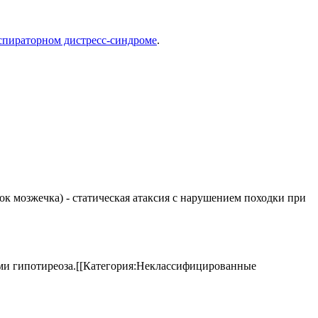
спираторном дистресс-синдроме
.
елок мозжечка) - статическая атаксия с нарушением походки при
аками гипотиреоза.[[Категория:Неклассифицированные