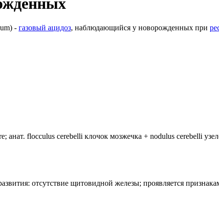
ожденных
rum) -
газовый ацидоз
, наблюдающийся у новорожденных при
ре
анат. flocculus cerebelli клочок мозжечка + nodulus cerebelli уз
лия развития: отсутствие щитовидной железы; проявляется призн