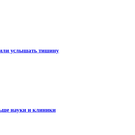
лили услышать тишину
ьше науки и клиники