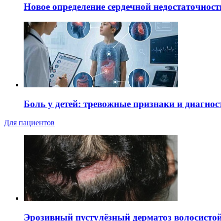
Новое определение сердечной недостаточност
Боль у детей: тревожные признаки и диагнос
Для пациентов
Эрозивный пустулёзный дерматоз волосистой 