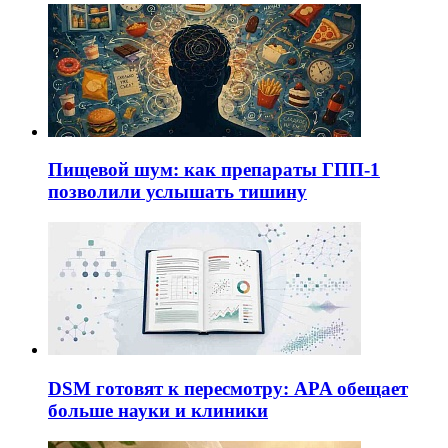
Пищевой шум: как препараты ГПП-1
позволили услышать тишину
DSM готовят к пересмотру: APA обещает
больше науки и клиники