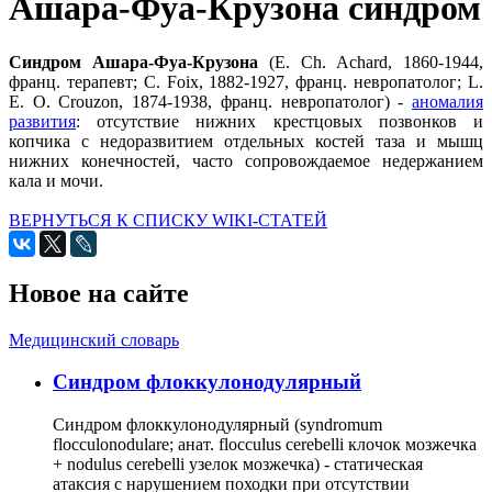
Ашара-Фуа-Крузона синдром
Синдром Ашара-Фуа-Крузона
(Е. Ch. Achard, 1860-1944,
франц. терапевт; С. Foix, 1882-1927, франц. невропатолог; L.
Е. О. Crouzon, 1874-1938, франц. невропатолог) -
аномалия
развития
: отсутствие нижних крестцовых позвонков и
копчика с недоразвитием отдельных костей таза и мышц
нижних конечностей, часто сопровождаемое недержанием
кала и мочи.
ВЕРНУТЬСЯ К СПИСКУ WIKI-СТАТЕЙ
Новое на сайте
Медицинский словарь
Cиндром флоккулонодулярный
Синдром флоккулонодулярный (syndromum
flocculonodulare; анат. flocculus cerebelli клочок мозжечка
+ nodulus cerebelli узелок мозжечка) - статическая
атаксия с нарушением походки при отсутствии