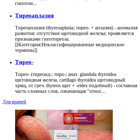
гипотон...
Тиреоаплазия
Тиреоаплазия (thyreoaplasia; тирео- + аплазия) - аномалия
развития: отсутствие щитовидной железы; проявляется
признаками гипотиреоза.
[[Категория:Неклассифицированные медицинские
термины]]
Тирео-
Тирео- (тиреоид-; тиро-; анат. glandula thyroidea
щитовидная железа, cartilago thyroidea щитовидный
хрящ, от греч. thyreos щит + -eides подобный) - составная
часть сложных слов, означающая "относ...
Для врачей