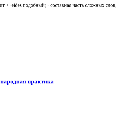
 щит + -eides подобный) - составная часть сложных слов,
ународная практика