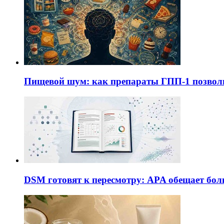
Пищевой шум: как препараты ГПП-1 позво
DSM готовят к пересмотру: APA обещает бол