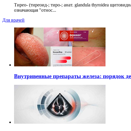
Тирео- (тиреоид-; тиро-; анат. glandula thyroidea щитовид
означающая "относ...
Для врачей
Внутривенные препараты железа: порядок д