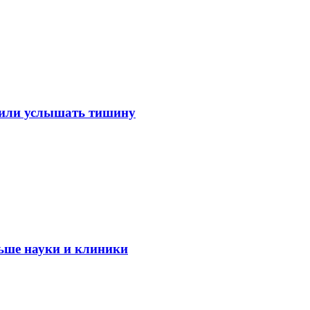
лили услышать тишину
ьше науки и клиники