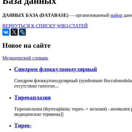
База данных
ДАННЫХ БАЗА (DATABASE)
— организованный
набор
данн
ВЕРНУТЬСЯ К СПИСКУ WIKI-СТАТЕЙ
Новое на сайте
Медицинский словарь
Cиндром флоккулонодулярный
Синдром флоккулонодулярный (syndromum flocculonodulare; 
отсутствии гипотон...
Тиреоаплазия
Тиреоаплазия (thyreoaplasia; тирео- + аплазия) - анома
медицинские термины]]
Тирео-