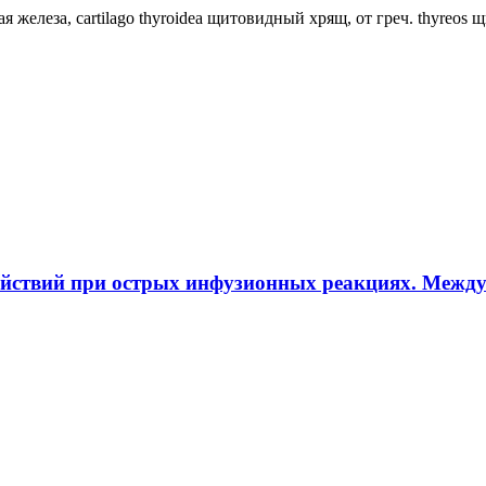
ная железа, cartilago thyroidea щитовидный хрящ, от греч. thyreos
ействий при острых инфузионных реакциях. Межд