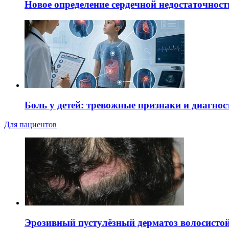
Новое определение сердечной недостаточност
Боль у детей: тревожные признаки и диагнос
Для пациентов
Эрозивный пустулёзный дерматоз волосистой 