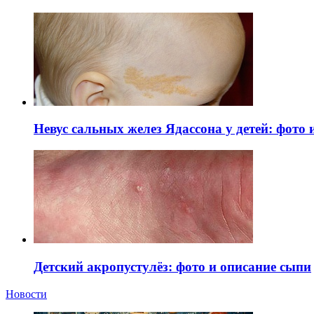
Невус сальных желез Ядассона у детей: фото
Детский акропустулёз: фото и описание сыпи
Новости