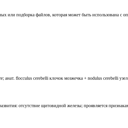
ых или подборка файлов, которая может быть использована с о
анат. flocculus cerebelli клочок мозжечка + nodulus cerebelli уз
лия развития: отсутствие щитовидной железы; проявляется призн