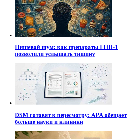
Пищевой шум: как препараты ГПП-1
позволили услышать тишину
DSM готовят к пересмотру: APA обещает
больше науки и клиники