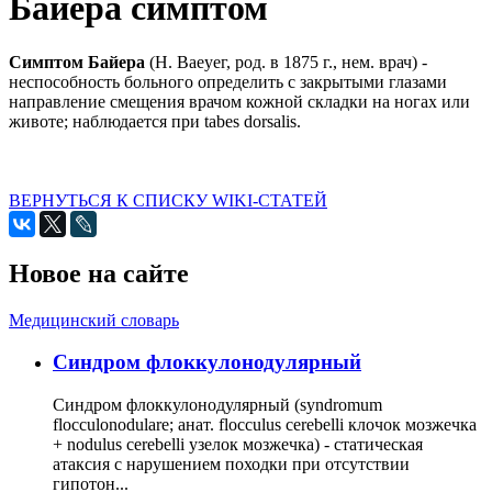
Байера симптом
Симптом Байера
(Н. Ваеуег, род. в 1875 г., нем. врач) -
неспособность больного определить с закрытыми глазами
направление смещения врачом кожной складки на ногах или
животе; наблюдается при tabes dorsalis.
ВЕРНУТЬСЯ К СПИСКУ WIKI-СТАТЕЙ
Новое на сайте
Медицинский словарь
Cиндром флоккулонодулярный
Синдром флоккулонодулярный (syndromum
flocculonodulare; анат. flocculus cerebelli клочок мозжечка
+ nodulus cerebelli узелок мозжечка) - статическая
атаксия с нарушением походки при отсутствии
гипотон...