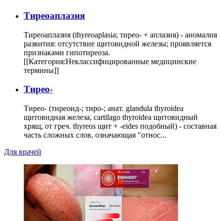
Тиреоаплазия
Тиреоаплазия (thyreoaplasia; тирео- + аплазия) - аномалия
развития: отсутствие щитовидной железы; проявляется
признаками гипотиреоза.
[[Категория:Неклассифицированные медицинские
термины]]
Тирео-
Тирео- (тиреоид-; тиро-; анат. glandula thyroidea
щитовидная железа, cartilago thyroidea щитовидный
хрящ, от греч. thyreos щит + -eides подобный) - составная
часть сложных слов, означающая "относ...
Для врачей