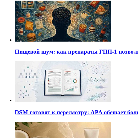
Пищевой шум: как препараты ГПП-1 позво
DSM готовят к пересмотру: APA обещает бол