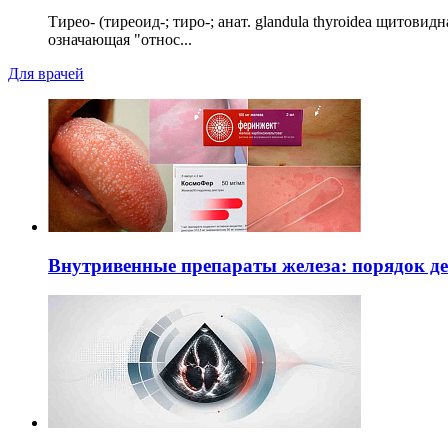
Тирео- (тиреоид-; тиро-; анат. glandula thyroidea щитовид
означающая "относ...
Для врачей
Внутривенные препараты железа: порядок д