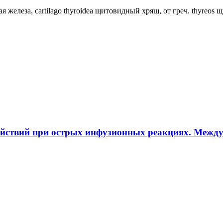
ная железа, cartilago thyroidea щитовидный хрящ, от греч. thyreos
ействий при острых инфузионных реакциях. Межд