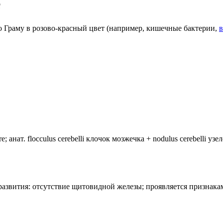
е
 Граму в розово-красный цвет (например, кишечные бактерии,
анат. flocculus cerebelli клочок мозжечка + nodulus cerebelli уз
лия развития: отсутствие щитовидной железы; проявляется призн