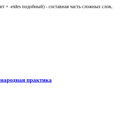
 щит + -eides подобный) - составная часть сложных слов,
ународная практика