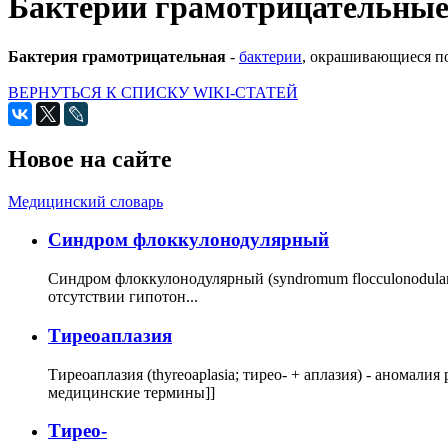
Бактерии грамотрицательны
Бактерия грамотрицательная
-
бактерии
, окрашивающиеся по
ВЕРНУТЬСЯ К СПИСКУ WIKI-СТАТЕЙ
Новое на сайте
Медицинский словарь
Cиндром флоккулонодулярный
Синдром флоккулонодулярный (syndromum flocculonodulare; 
отсутствии гипотон...
Тиреоаплазия
Тиреоаплазия (thyreoaplasia; тирео- + аплазия) - анома
медицинские термины]]
Тирео-