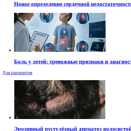
Новое определение сердечной недостаточност
Боль у детей: тревожные признаки и диагнос
Для пациентов
Эрозивный пустулёзный дерматоз волосистой 