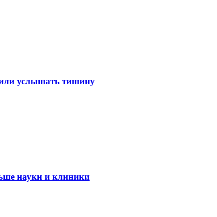
лили услышать тишину
ьше науки и клиники