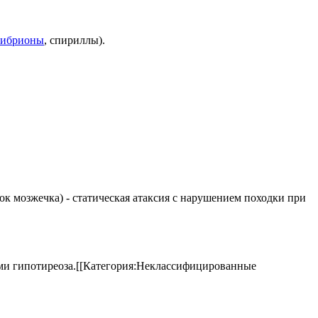
вибрионы
, спириллы).
елок мозжечка) - статическая атаксия с нарушением походки при
аками гипотиреоза.[[Категория:Неклассифицированные