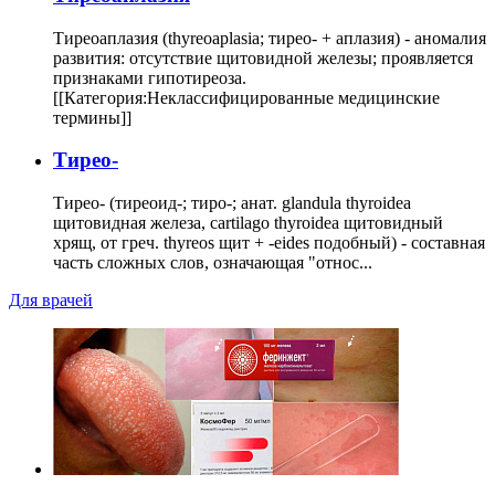
Тиреоаплазия (thyreoaplasia; тирео- + аплазия) - аномалия
развития: отсутствие щитовидной железы; проявляется
признаками гипотиреоза.
[[Категория:Неклассифицированные медицинские
термины]]
Тирео-
Тирео- (тиреоид-; тиро-; анат. glandula thyroidea
щитовидная железа, cartilago thyroidea щитовидный
хрящ, от греч. thyreos щит + -eides подобный) - составная
часть сложных слов, означающая "относ...
Для врачей