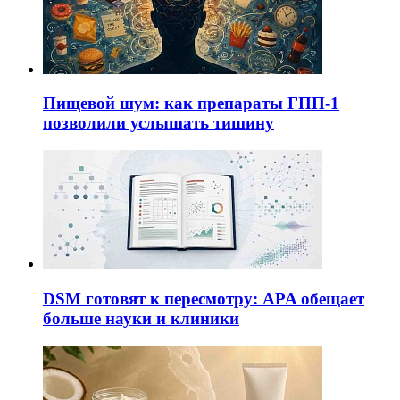
Пищевой шум: как препараты ГПП-1
позволили услышать тишину
DSM готовят к пересмотру: APA обещает
больше науки и клиники