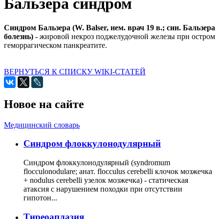
Бальзера синдром
Синдром Бальзера (W. Balser, нем. врач 19 в.; син. Бальзера
болезнь) -
жировой некроз поджелудочной железы при остром
геморрагическом панкреатите.
ВЕРНУТЬСЯ К СПИСКУ WIKI-СТАТЕЙ
Новое на сайте
Медицинский словарь
Cиндром флоккулонодулярный
Синдром флоккулонодулярный (syndromum
flocculonodulare; анат. flocculus cerebelli клочок мозжечка
+ nodulus cerebelli узелок мозжечка) - статическая
атаксия с нарушением походки при отсутствии
гипотон...
Тиреоаплазия