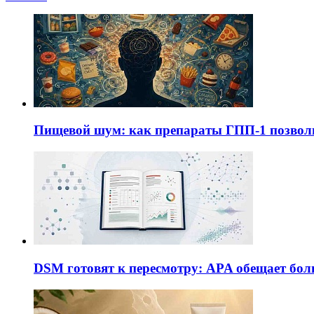
Пищевой шум: как препараты ГПП-1 позво
DSM готовят к пересмотру: APA обещает бол