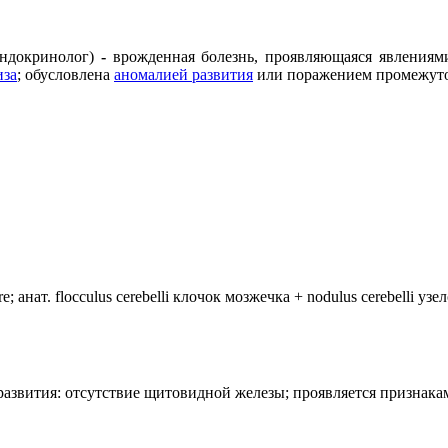
 эндокринолог)
-
врожденная болезнь, проявляющаяся явления
иза
; обусловлена
аномалией развития
или поражением промежуто
анат. flocculus cerebelli клочок мозжечка + nodulus cerebelli уз
лия развития: отсутствие щитовидной железы; проявляется призн