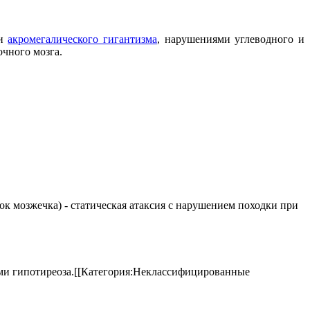
ми
акромегалического гигантизма
, нарушениями углеводного и
чного мозга.
елок мозжечка) - статическая атаксия с нарушением походки при
аками гипотиреоза.[[Категория:Неклассифицированные