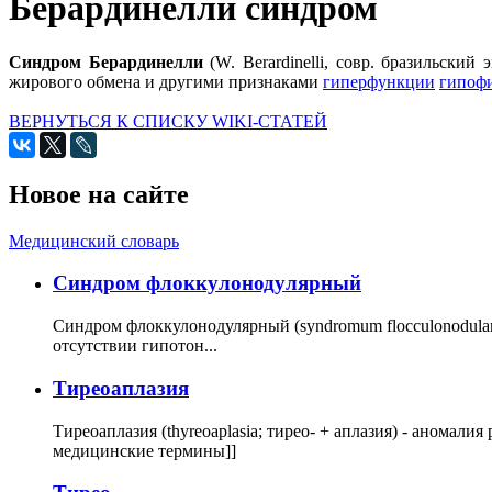
Берардинелли синдром
Синдром Берардинелли
(W. Berardinelli, совр. бразильский
жирового обмена и другими признаками
гиперфункции
гипоф
ВЕРНУТЬСЯ К СПИСКУ WIKI-СТАТЕЙ
Новое на сайте
Медицинский словарь
Cиндром флоккулонодулярный
Синдром флоккулонодулярный (syndromum flocculonodulare; 
отсутствии гипотон...
Тиреоаплазия
Тиреоаплазия (thyreoaplasia; тирео- + аплазия) - анома
медицинские термины]]