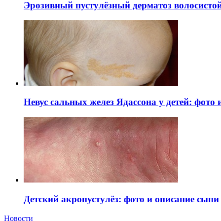
Эрозивный пустулёзный дерматоз волосистой 
Невус сальных желез Ядассона у детей: фото
Детский акропустулёз: фото и описание сыпи
Новости