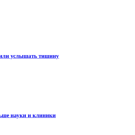
лили услышать тишину
ьше науки и клиники