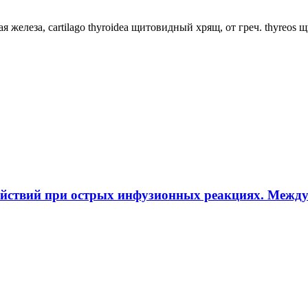
ная железа, cartilago thyroidea щитовидный хрящ, от греч. thyreos
ействий при острых инфузионных реакциях. Межд