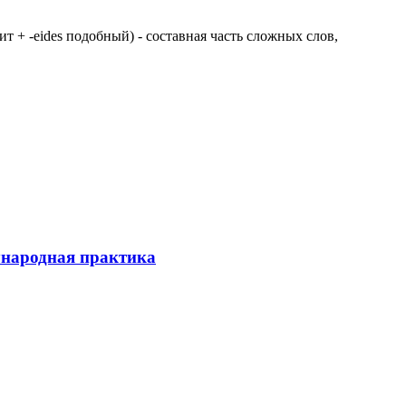
 щит + -eides подобный) - составная часть сложных слов,
ународная практика