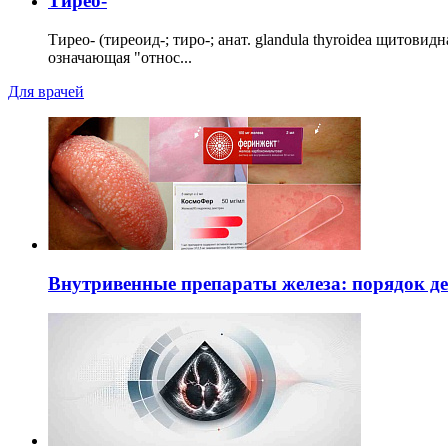
Тирео-
Тирео- (тиреоид-; тиро-; анат. glandula thyroidea щитовид
означающая "относ...
Для врачей
Внутривенные препараты железа: порядок д