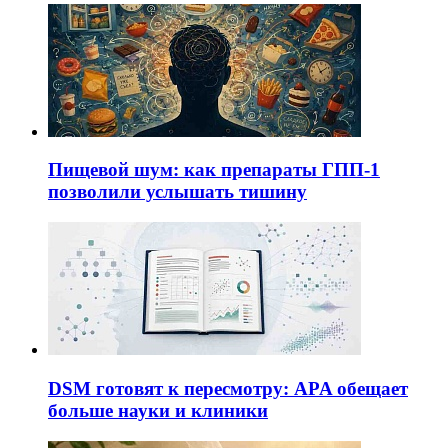
Пищевой шум: как препараты ГПП-1
позволили услышать тишину
DSM готовят к пересмотру: APA обещает
больше науки и клиники