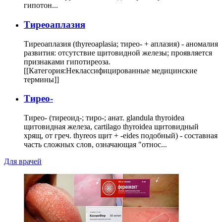
гипотон...
Тиреоаплазия
Тиреоаплазия (thyreoaplasia; тирео- + аплазия) - аномалия
развития: отсутствие щитовидной железы; проявляется
признаками гипотиреоза.
[[Категория:Неклассифицированные медицинские
термины]]
Тирео-
Тирео- (тиреоид-; тиро-; анат. glandula thyroidea
щитовидная железа, cartilago thyroidea щитовидный
хрящ, от греч. thyreos щит + -eides подобный) - составная
часть сложных слов, означающая "относ...
Для врачей