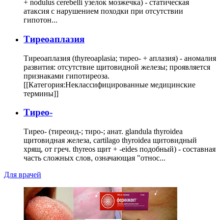
+ nodulus cerebelli узелок мозжечка) - статическая
атаксия с нарушением походки при отсутствии
гипотон...
Тиреоаплазия
Тиреоаплазия (thyreoaplasia; тирео- + аплазия) - аномалия
развития: отсутствие щитовидной железы; проявляется
признаками гипотиреоза.
[[Категория:Неклассифицированные медицинские
термины]]
Тирео-
Тирео- (тиреоид-; тиро-; анат. glandula thyroidea
щитовидная железа, cartilago thyroidea щитовидный
хрящ, от греч. thyreos щит + -eides подобный) - составная
часть сложных слов, означающая "относ...
Для врачей