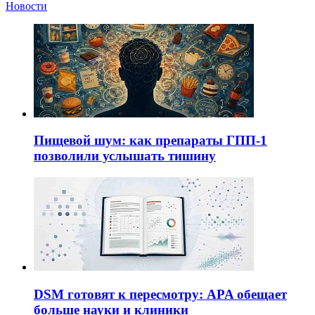
Новости
Пищевой шум: как препараты ГПП-1
позволили услышать тишину
DSM готовят к пересмотру: APA обещает
больше науки и клиники