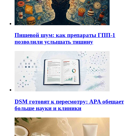
Пищевой шум: как препараты ГПП-1
позволили услышать тишину
DSM готовят к пересмотру: APA обещает
больше науки и клиники