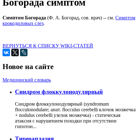
Богорада симптом
Симптом Богорада
(Ф. А. Богорад, сов. врач) -- см.
Симптом
крокодиловых слез
.
ВЕРНУТЬСЯ К СПИСКУ WIKI-СТАТЕЙ
Новое на сайте
Медицинский словарь
Cиндром флоккулонодулярный
Синдром флоккулонодулярный (syndromum
flocculonodulare; анат. flocculus cerebelli клочок мозжечка
+ nodulus cerebelli узелок мозжечка) - статическая
атаксия с нарушением походки при отсутствии
гипотон...
Тиреоаплазия