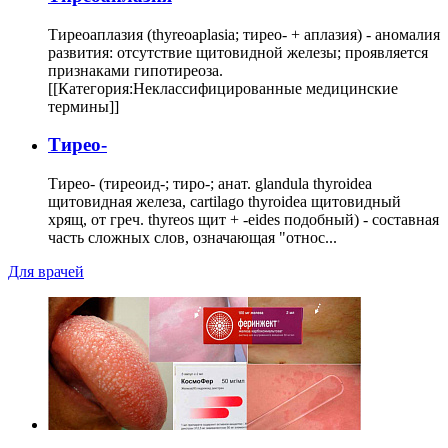
Тиреоаплазия (thyreoaplasia; тирео- + аплазия) - аномалия
развития: отсутствие щитовидной железы; проявляется
признаками гипотиреоза.
[[Категория:Неклассифицированные медицинские
термины]]
Тирео-
Тирео- (тиреоид-; тиро-; анат. glandula thyroidea
щитовидная железа, cartilago thyroidea щитовидный
хрящ, от греч. thyreos щит + -eides подобный) - составная
часть сложных слов, означающая "относ...
Для врачей