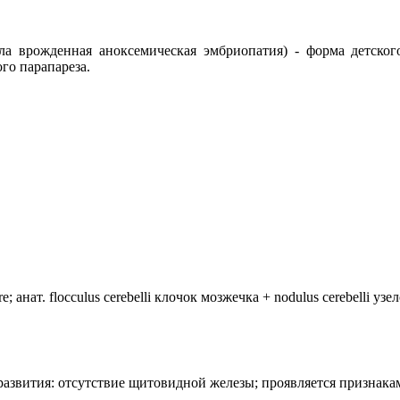
иттла врожденная аноксемическая эмбриопатия) - форма детск
го парапареза.
анат. flocculus cerebelli клочок мозжечка + nodulus cerebelli уз
лия развития: отсутствие щитовидной железы; проявляется призн