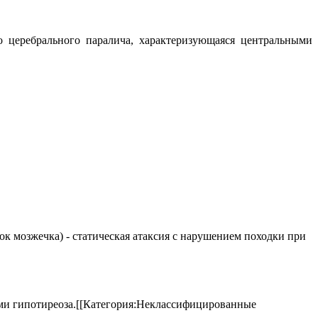
ого церебрального паралича, характеризующаяся центральными
елок мозжечка) - статическая атаксия с нарушением походки при
аками гипотиреоза.[[Категория:Неклассифицированные