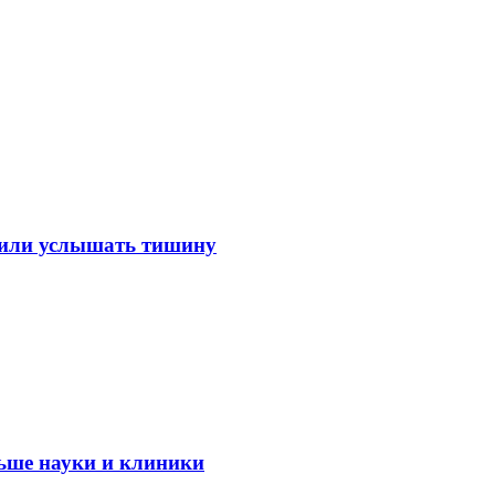
лили услышать тишину
ьше науки и клиники