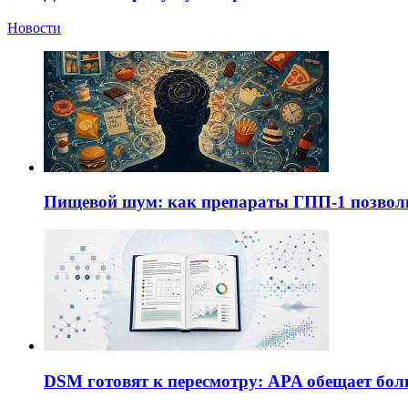
Новости
Пищевой шум: как препараты ГПП-1 позво
DSM готовят к пересмотру: APA обещает бол