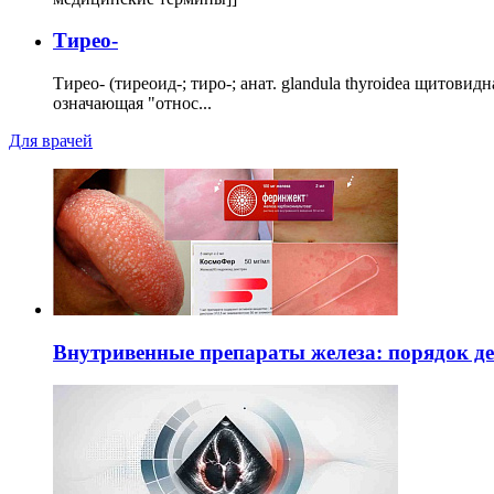
Тирео-
Тирео- (тиреоид-; тиро-; анат. glandula thyroidea щитовид
означающая "относ...
Для врачей
Внутривенные препараты железа: порядок д