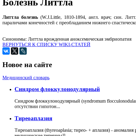
Болезнь Литтла
Литтла болезнь
(W.J.Little, 1810-1894, англ. врач; син. Л
параличами конечностей с преобладанием нижнего спастическо
Синонимы:
Литтла врожденная аноксемическая эмбриопатия
ВЕРНУТЬСЯ К СПИСКУ WIKI-СТАТЕЙ
Новое на сайте
Медицинский словарь
Cиндром флоккулонодулярный
Синдром флоккулонодулярный (syndromum flocculonodulare; 
отсутствии гипотон...
Тиреоаплазия
Тиреоаплазия (thyreoaplasia; тирео- + аплазия) - анома
медицинские термины]]