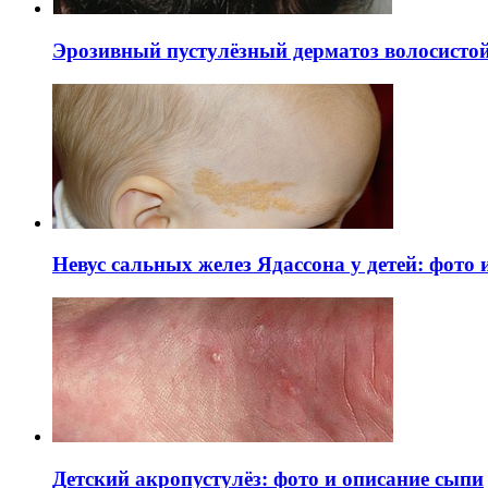
Эрозивный пустулёзный дерматоз волосистой 
Невус сальных желез Ядассона у детей: фото
Детский акропустулёз: фото и описание сыпи