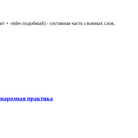
 щит + -eides подобный) - составная часть сложных слов,
ународная практика