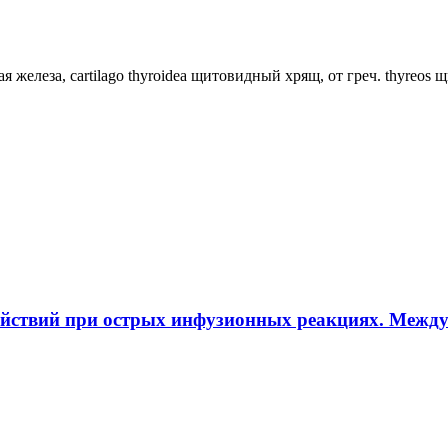
ная железа, cartilago thyroidea щитовидный хрящ, от греч. thyreos
ействий при острых инфузионных реакциях. Межд