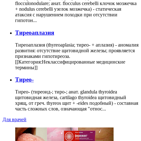
flocculonodulare; анат. flocculus cerebelli клочок мозжечка
+ nodulus cerebelli узелок мозжечка) - статическая
атаксия с нарушением походки при отсутствии
гипотон...
Тиреоаплазия
Тиреоаплазия (thyreoaplasia; тирео- + аплазия) - аномалия
развития: отсутствие щитовидной железы; проявляется
признаками гипотиреоза.
[[Категория:Неклассифицированные медицинские
термины]]
Тирео-
Тирео- (тиреоид-; тиро-; анат. glandula thyroidea
щитовидная железа, cartilago thyroidea щитовидный
хрящ, от греч. thyreos щит + -eides подобный) - составная
часть сложных слов, означающая "относ...
Для врачей