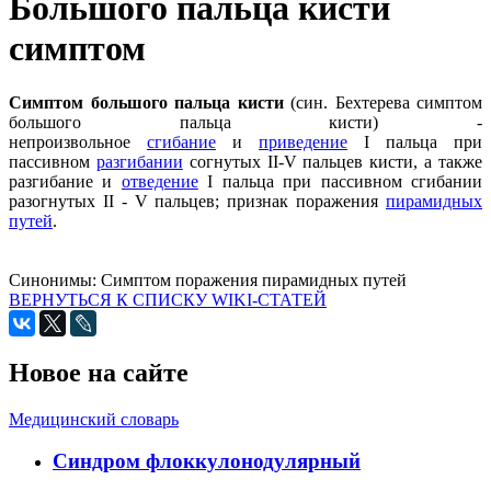
Большого пальца кисти
симптом
Симптом большого пальца кисти
(син. Бехтерева симптом
большого пальца кисти) -
непроизвольное
сгибание
и
приведение
I пальца при
пассивном
разгибании
согнутых II-V пальцев кисти, а также
разгибание и
отведение
I пальца при пассивном сгибании
разогнутых II - V пальцев; признак поражения
пирамидных
путей
.
Синонимы:
Симптом поражения пирамидных путей
ВЕРНУТЬСЯ К СПИСКУ WIKI-СТАТЕЙ
Новое на сайте
Медицинский словарь
Cиндром флоккулонодулярный