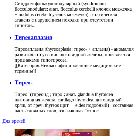
Синдром флоккулонодулярный (syndromum
flocculonodulare; анат. flocculus cerebelli клочок мозжечка
+ nodulus cerebelli узелок мозжечка) - статическая
атаксия с нарушением походки при отсутствии
гипотон...
Тиреоаплазия
Тиреоаплазия (thyreoaplasia; тирео- + аплазия) - аномалия
развития: отсутствие щитовидной железы; проявляется
признаками гипотиреоза.
[[Категория:Неклассифицированные медицинские
термины]]
Тирео-
Тирео- (тиреоид-; тиро-; анат. glandula thyroidea
щитовидная железа, cartilago thyroidea щитовидный
хрящ, от греч. thyreos щит + -eides подобный) - составная
часть сложных слов, означающая "относ...
Для врачей